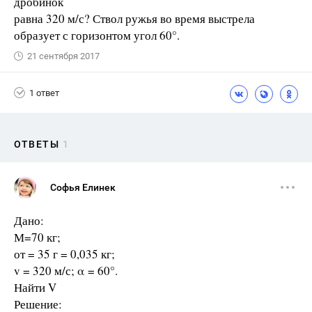
дробинок
равна 320 м/с? Ствол ружья во время выстрела
образует с горизонтом угол 60°.
21 сентября 2017
1 ответ
ОТВЕТЫ
1
Софья Елинек
Дано:
М=70 кг;
от = 35 г = 0,035 кг;
v = 320 м/с; α = 60°.
Найти V
Решение: