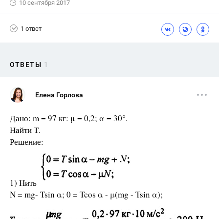
10 сентября 2017
1 ответ
ОТВЕТЫ
1
Елена Горлова
Дано: m = 97 кг: μ = 0,2; α = 30°.
Найти Т.
Решение:
1) Нить
N = mg- Tsin α; 0 = Tcos α - μ(mg - Tsin α);