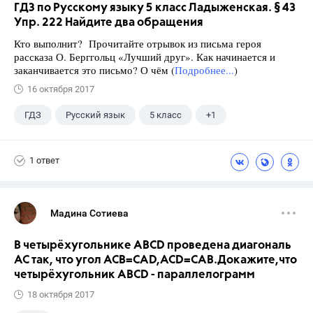
ГДЗ по Русскому языку 5 класс Ладыженская. § 43
Упр. 222 Найдите два обращения
Кто выполнит? Прочитайте отрывок из письма героя
рассказа О. Берггольц «Лучший друг». Как начинается и
заканчивается это письмо? О чём (
Подробнее...
)
16 октября 2017
ГДЗ
Русский язык
5 класс
+1
Ладыженская Т.А.
1 ответ
Мадина Сотиева
В четырёхугольнике ABCD проведена диагональ
AC так, что угол ACB=CAD,ACD=CAB.Докажите,что
четырёхугольник ABCD - параллелограмм
18 октября 2017