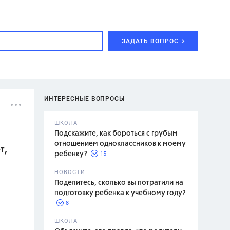
ЗАДАТЬ ВОПРОС
ИНТЕРЕСНЫЕ ВОПРОСЫ
ШКОЛА
Подскажите, как бороться с грубым
отношением одноклассников к моему
т,
15
ребенку?
с,
7 класс,
НОВОСТИ
2 класс
Поделитесь, сколько вы потратили на
подготовку ребенка к учебному году?
8
.,
ШКОЛА
асян Л.С.,