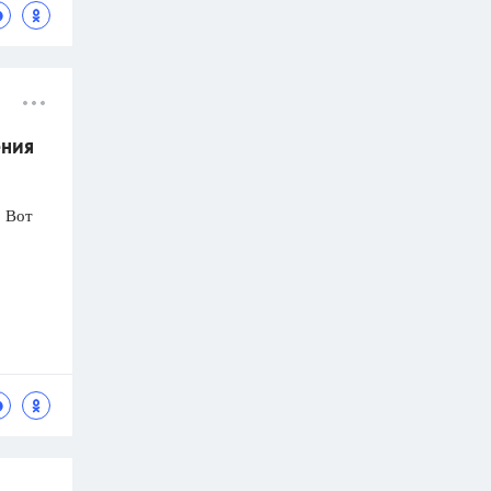
ения
! Вот