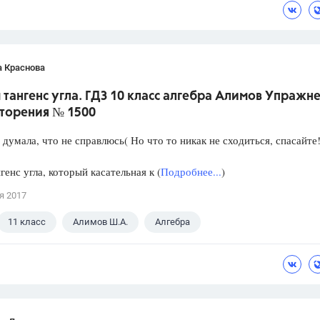
а Краснова
тангенс угла. ГДЗ 10 класс алгебра Алимов Упражн
вторения № 1500
 думала, что не справлюсь( Но что то никак не сходиться, спасайте
генс угла, который касательная к (
Подробнее...
)
я 2017
11 класс
Алимов Ш.А.
Алгебра