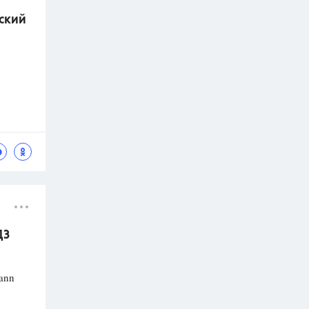
йский
ДЗ
kann