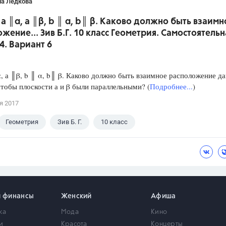
на Ледкова
 а ║α, а ║β, b ║ α, b║ β. Каково должно быть взаимн
жение... Зив Б.Г. 10 класс Геометрия. Самостоятельн
4. Вариант 6
, а ║β, b ║ α, b║ β. Каково должно быть взаимное расположение д
тобы плоскости а и β были параллельными? (
Подробнее...
)
я 2017
Геометрия
Зив Б. Г.
10 класс
и финансы
Женский
Афиша
ка
Мода
Кино
и
Красота
Концерты