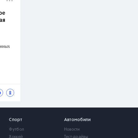
ое
ая
анных
Спорт
Автомобили
Футбол
Новости
Хоккей
Тест-драйвы