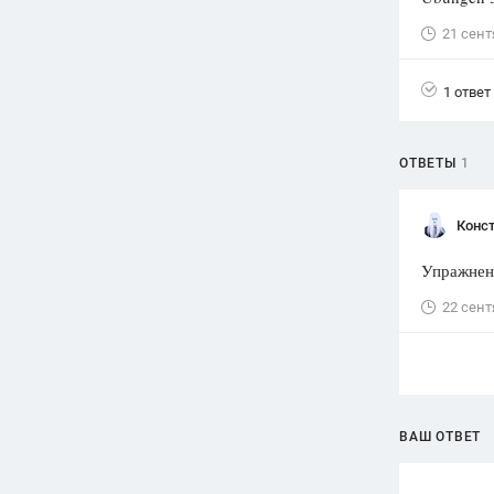
21 сент
Вузы
1752
ответа
1 ответ
Олимпиады
82
ответа
Spotlight
ОТВЕТЫ
1
1551
ответ
ГИА
Конст
280
ответов
Упражнени
22 сент
ВАШ ОТВЕТ