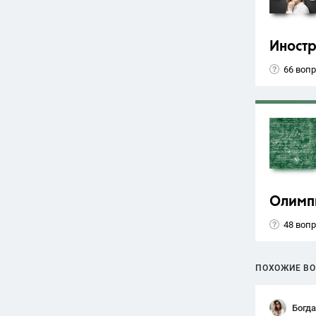
Иност
66 воп
Олимп
48 воп
ПОХОЖИЕ В
Богд