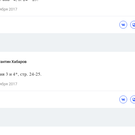
Цветков Л. А.
ября 2017
Психология
Отношения,
Любовь,
Красота,
Во
ПОКАЗАТЬ ВСЕ
антин Хабаров
я 3 и 4*, стр. 24-25.
ября 2017