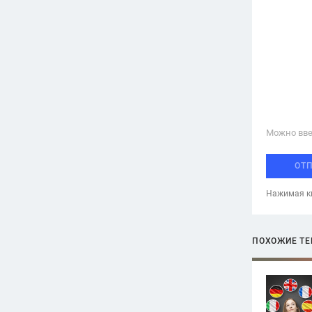
Можно вве
ОТ
Нажимая кн
ПОХОЖИЕ Т