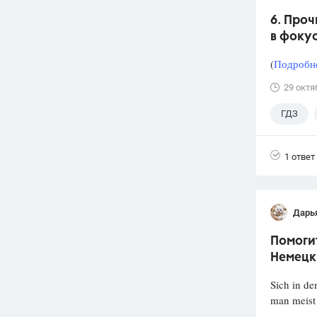
6. Проч
в фокус
(
Подробне
29 октя
ГДЗ
1 ответ
Дарь
Помогит
Немецки
Sich in de
man meist 