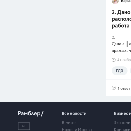
Кари
2. Дано
располо
работа 
2.
Дано а ║α
прямых, ч
4 ноябр
ГДЗ
1 ответ
Все новости
Бизнес 
В мире
Экономи
6+
Новости Москвы
Компани