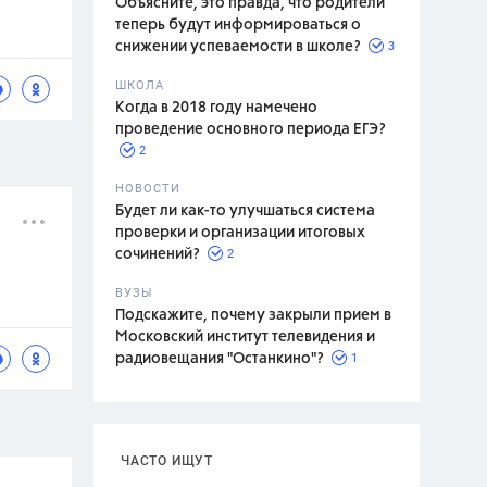
Объясните, это правда, что родители
теперь будут информироваться о
3
снижении успеваемости в школе?
ШКОЛА
спитание
Когда в 2018 году намечено
проведение основного периода ЕГЭ?
2
НОВОСТИ
Будет ли как-то улучшаться система
проверки и организации итоговых
2
сочинений?
ВУЗЫ
Подскажите, почему закрыли прием в
Московский институт телевидения и
1
радиовещания "Останкино"?
ЧАСТО ИЩУТ