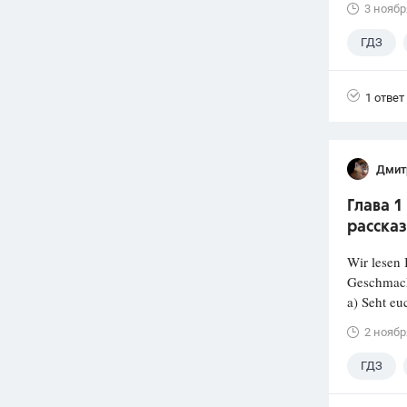
3 ноябр
ГДЗ
1 ответ
Дмит
Глава 1
расска
Wir lesen 
Geschmac
a) Seht eu
2 ноябр
ГДЗ