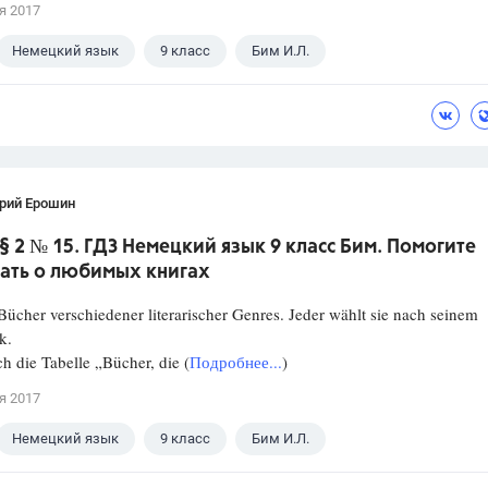
я 2017
Немецкий язык
9 класс
Бим И.Л.
рий Ерошин
 § 2 № 15. ГДЗ Немецкий язык 9 класс Бим. Помогите
зать о любимых книгах
Bücher verschiedener literarischer Genres. Jeder wählt sie nach seinem
k.
ch die Tabelle „Bücher, die (
Подробнее...
)
я 2017
Немецкий язык
9 класс
Бим И.Л.