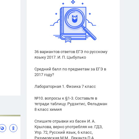
36 вариантов ответов ЕГЭ по русскому
языку 2017. И. П. Цыбулько
Средний балл по предметам за ЕГЭ в
2017 году?
Лабораторная 1. Физика 7 класс
№10. вопросы к §1-3. Составьте в
тетради таблицу. Рудзитис, Фельдман
8 класс химия
Спишите отрывки из басен И. А.
Крылова, верно употребляя не. ГДЗ,
Упр. 72, Русский язык, 6 класс,
Разумовская М.М., Леканта П.А.