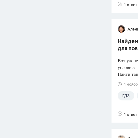
1 ответ
Ален
Найдем 
для по
Вот уж не
условие:
Найти тан
4 ноябр
ГДЗ
1 ответ