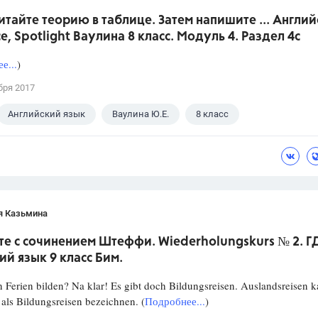
итайте теорию в таблице. Затем напишите ... Англи
е, Spotlight Ваулина 8 класс. Модуль 4. Раздел 4с
е...
)
бря 2017
Английский язык
Ваулина Ю.Е.
8 класс
я Казьмина
е с сочинением Штеффи. Wiederholungskurs № 2. Г
й язык 9 класс Бим.
n Ferien bilden? Na klar! Es gibt doch Bildungsreisen. Auslandsreisen 
als Bildungsreisen bezeichnen. (
Подробнее...
)