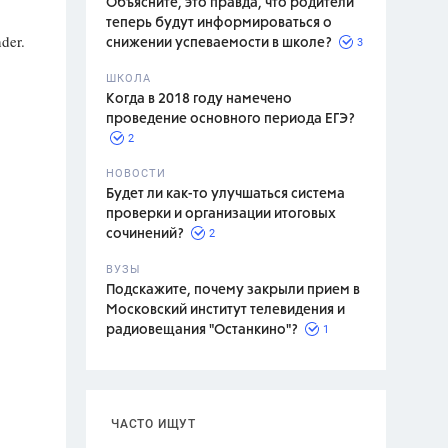
Объясните, это правда, что родители
теперь будут информироваться о
der.
3
снижении успеваемости в школе?
ШКОЛА
спитание
Когда в 2018 году намечено
проведение основного периода ЕГЭ?
2
НОВОСТИ
Будет ли как-то улучшаться система
проверки и организации итоговых
2
сочинений?
ВУЗЫ
Подскажите, почему закрыли прием в
Московский институт телевидения и
1
радиовещания "Останкино"?
ЧАСТО ИЩУТ