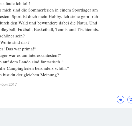
as finde ich toll!
r mich sind die Sommerferien in einem Sportlager am
testen. Sport ist doch mein Hobby. Ich stehe gern früh
 durch den Wald und bewundere dabei die Natur. Und
leyball, Fußball, Basketball, Tennis und Tischtennis.
schöner sein?
 Worte sind das?
er! Das war prima!“
ager war es am interessantesten!“
n auf dem Lande sind fantastisch!“
 die Campingferien besonders schön.“
m bist du der gleichen Meinung?
ября 2017