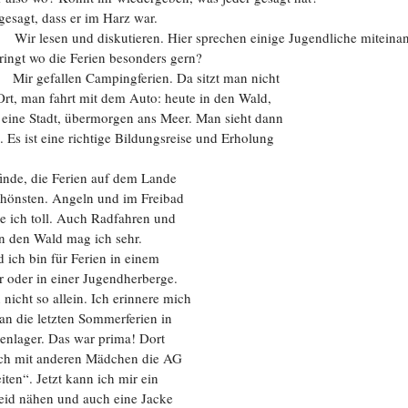
 gesagt, dass er im Harz war.
Цветков Л. А.
sen und diskutieren. Hier sprechen einige Jugendliche miteinan
ringt wo die Ferien besonders gern?
Психология
 Mir gefallen Campingferien. Da sitzt man nicht
Отношения,
Любовь,
Красота,
Во
rt, man fahrt mit dem Auto: heute in den Wald,
 eine Stadt, übermorgen ans Meer. Man sieht dann
ПОКАЗАТЬ ВСЕ
. Es ist eine richtige Bildungsreise und Erholung
finde, die Ferien auf dem Lande
chönsten. Angeln und im Freibad
e ich toll. Auch Radfahren und
n den Wald mag ich sehr.
 ich bin für Ferien in einem
r oder in einer Jugendherberge.
 nicht so allein. Ich erinnere mich
 an die letzten Sommerferien in
enlager. Das war prima! Dort
ich mit anderen Mädchen die AG
ten“. Jetzt kann ich mir ein
id nähen und auch eine Jacke