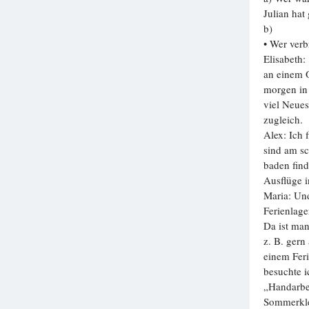
Julian hat
Вузы
b) Wir le
1752
ответа
• Wer verb
Elisabeth:
Олимпиады
an einem O
82
ответа
morgen in
Spotlight
viel Neues
1551
ответ
zugleich.
Alex: Ich 
ГИА
sind am s
280
ответов
baden find
Ausflüge i
Maria: Und
Ferienlage
Da ist man
z. B. gern
einem Feri
besuchte 
„Handarbei
Sommerkle