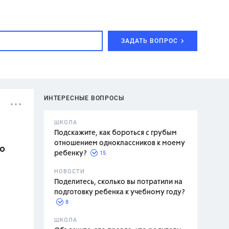
ЗАДАТЬ ВОПРОС
ИНТЕРЕСНЫЕ ВОПРОСЫ
ШКОЛА
Подскажите, как бороться с грубым
отношением одноклассников к моему
so
15
ребенку?
с,
7 класс,
НОВОСТИ
2 класс
Поделитесь, сколько вы потратили на
подготовку ребенка к учебному году?
8
.,
ШКОЛА
асян Л.С.,