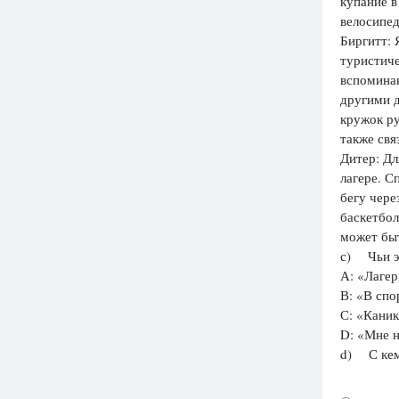
купание в
велосипед
Биргитт: 
туристиче
вспоминаю
другими 
кружок ру
также свя
Дитер: Дл
лагере. С
бегу чере
баскетбол
может бы
с) Чьи э
А: «Лагер
В: «В спо
С: «Каник
D: «Мне н
d) С кем