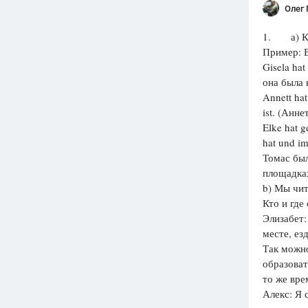
Олег
1. а) Кто
Пример: Б
Gisela hat
она была 
Annett hat
ist. (Анне
Elke hat g
hat und im
Томас был
площадках
b) Мы чит
Кто и где
Элизабет:
месте, ез
Так можно
образоват
то же вре
Алекс: Я 