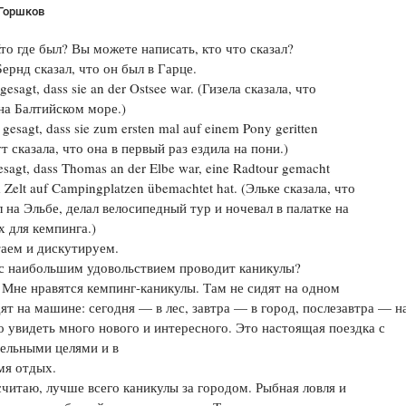
 Горшков
 где был? Вы можете написать, кто что сказал?
ернд сказал, что он был в Гарце.
 gesagt, dass sie an der Ostsee war. (Гизела сказала, что
на Балтийском море.)
 gesagt, dass sie zum ersten mal auf einem Pony geritten
тт сказала, что она в первый раз ездила на пони.)
esagt, dass Thomas an der Elbe war, eine Radtour gemacht
 Zelt auf Campingplatzen übemachtet hat. (Эльке сказала, что
 на Эльбе, делал велосипедный тур и ночевал в палатке на
 для кемпинга.)
аем и дискутируем.
 с наибольшим удовольствием проводит каникулы?
 Мне нравятся кемпинг-каникулы. Там не сидят на одном
дят на машине: сегодня — в лес, завтра — в город, послезавтра — н
 увидеть много нового и интересного. Это настоящая поездка с
ельными целями и в
мя отдых.
считаю, лучше всего каникулы за городом. Рыбная ловля и