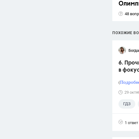
Олимп
48 воп
ПОХОЖИЕ В
Богд
6. Проч
в фокус
(
Подробне
29 октя
ГДЗ
1 ответ