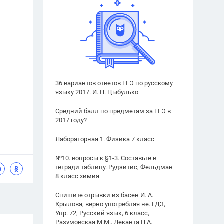
36 вариантов ответов ЕГЭ по русскому
языку 2017. И. П. Цыбулько
Средний балл по предметам за ЕГЭ в
2017 году?
Лабораторная 1. Физика 7 класс
№10. вопросы к §1-3. Составьте в
тетради таблицу. Рудзитис, Фельдман
8 класс химия
Спишите отрывки из басен И. А.
Крылова, верно употребляя не. ГДЗ,
Упр. 72, Русский язык, 6 класс,
Разумовская М.М., Леканта П.А.