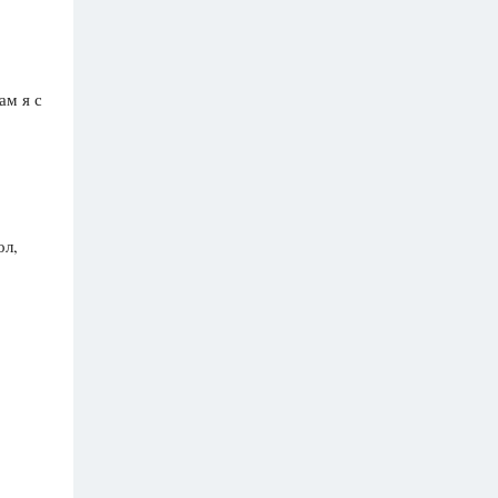
ам я с
ол,