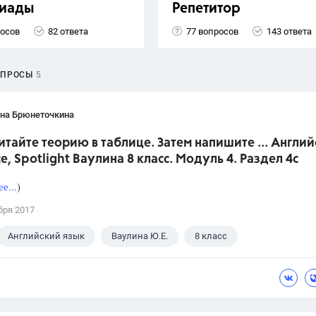
иады
Репетитор
росов
82 ответа
77 вопросов
143 ответа
ОПРОСЫ
5
ана Брюнеточкина
итайте теорию в таблице. Затем напишите ... Англи
е, Spotlight Ваулина 8 класс. Модуль 4. Раздел 4с
е...
)
бря 2017
Английский язык
Ваулина Ю.Е.
8 класс