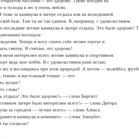
 открытом бассейне— это здорово. Также поездки на
е и походы в лес я очень люблю.
Я тоже за каникулы в лагере отдыха или на молодежной
ской базе. Там ты не так одинок. Я, например, с удовольствием
 последние летние каникулы в лагере отдыха. Это было здорово! Т
девочками посещала
коделия. Теперь я могу сшить себе летнее платье и
зать свитер. Я считаю, это здорово!
я меня интереснее всего летние каникулы в спортивном
порт ведь мое хобби. Я с удовольствием рано встаю,
з лес и восхищаюсь при этом природой. А потом — волейбол, футб
, теннис и настольный теннис — что
ть лучше?
то слова?
ь отдыха! Это было здорово!» — слова Биргитг.
ртивном лагере было интереснее всего!» — слова Дитера.
улы за городом — лучше всего» — слова Алекса.
равятся каникулы в кемпинге» — слова Элизабет.
 ты согласен?