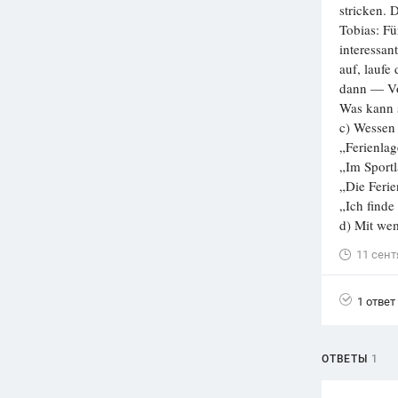
stricken. D
Tobias: Fü
interessan
auf, laufe
dann — Vol
Was kann 
c) Wessen
„Ferienlag
„Im Sportl
„Die Ferie
„Ich finde
d) Mit we
11 сент
1 ответ
ОТВЕТЫ
1