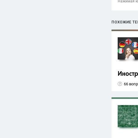
Нажимая кн
ПОХОЖИЕ Т
Иност
66 воп