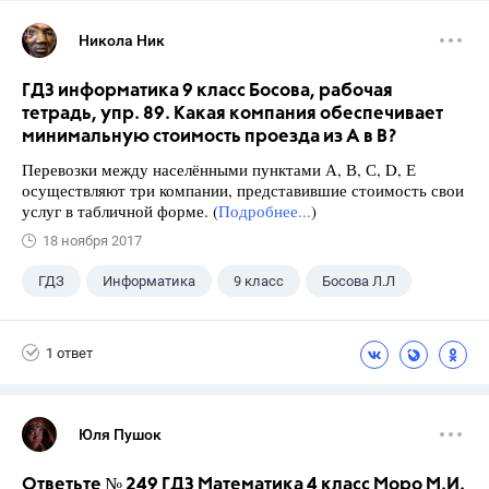
Никола Ник
ГДЗ информатика 9 класс Босова, рабочая
тетрадь, упр. 89. Какая компания обеспечивает
минимальную стоимость проезда из А в В?
Перевозки между населёнными пунктами А, В, С, D, Е
осуществляют три компании, представившие стоимость свои
услуг в табличной форме. (
Подробнее...
)
18 ноября 2017
ГДЗ
Информатика
9 класс
Босова Л.Л
1 ответ
Юля Пушок
Ответьте № 249 ГДЗ Математика 4 класс Моро М.И.