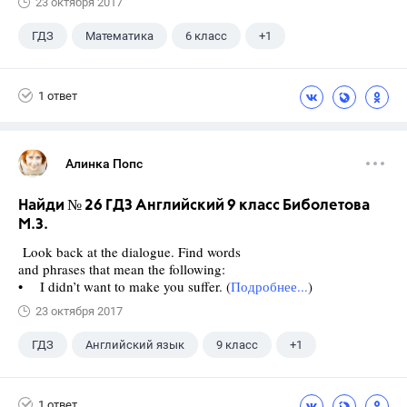
23 октября 2017
ГДЗ
Математика
6 класс
+1
Чесноков А.С.
1 ответ
Алинка Попс
Найди № 26 ГДЗ Английский 9 класс Биболетова
М.З.
Look back at the dialogue. Find words
and phrases that mean the following:
• I didn’t want to make you suffer. (
Подробнее...
)
23 октября 2017
ГДЗ
Английский язык
9 класс
+1
Биболетова М. З.
1 ответ