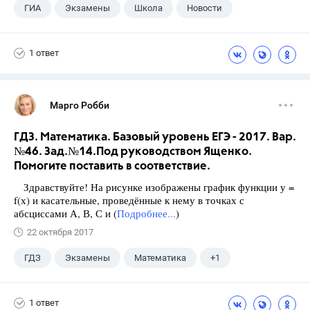
ГИА
Экзамены
Школа
Новости
1 ответ
Марго Робби
ГДЗ. Математика. Базовый уровень ЕГЭ - 2017. Вар.
№46. Зад.№14.Под руководством Ященко.
Помогите поставить в соответствие.
Здравствуйте! На рисунке изображены график функции у =
f(х) и касательные, проведённые к нему в точках с
абсциссами А, В, С и (
Подробнее...
)
22 октября 2017
ГДЗ
Экзамены
Математика
+1
Ященко И.В.
1 ответ