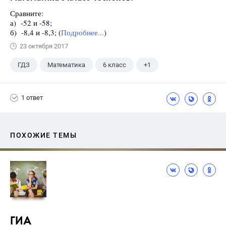
Сравните:
а) -52 и -58;
б) -8,4 и -8,3; (
Подробнее...
)
23 октября 2017
ГДЗ
Математика
6 класс
+1
Чесноков А.С.
1 ответ
ПОХОЖИЕ ТЕМЫ
ГИА