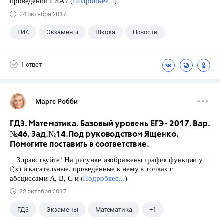
проведении ГИА? (
Подробнее...
)
24 октября 2017
ГИА
Экзамены
Школа
Новости
1 ответ
Марго Робби
ГДЗ. Математика. Базовый уровень ЕГЭ - 2017. Вар.
№46. Зад.№14.Под руководством Ященко.
Помогите поставить в соответствие.
Здравствуйте! На рисунке изображены график функции у =
f(х) и касательные, проведённые к нему в точках с
абсциссами А, В, С и (
Подробнее...
)
22 октября 2017
ГДЗ
Экзамены
Математика
+1