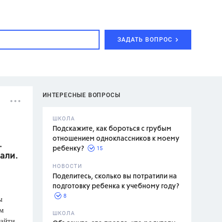
ЗАДАТЬ ВОПРОС
ИНТЕРЕСНЫЕ ВОПРОСЫ
ШКОЛА
Подскажите, как бороться с грубым
отношением одноклассников к моему
.
15
ребенку?
али.
с,
7 класс,
НОВОСТИ
2 класс
Поделитесь, сколько вы потратили на
подготовку ребенка к учебному году?
8
ы
ём
.,
ШКОЛА
найти
асян Л.С.,