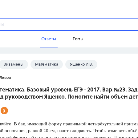
Ответы
Темы
Экзамены
Математика
Ященко И.В.
ы
Домашнее задание
Русский язык,
Химия,
Геометрия,
 Львов
Обществознание,
Физика
тематика. Базовый уровень ЕГЭ - 2017. Вар.№23. Зад
Школа
д руководством Ященко. Помогите найти объем дет
9 класс,
8 класс,
11 класс,
10 клас
6 класс,
4 класс,
5 класс,
1 класс,
Учебники
уйте! В бак, имеющий форму правильной четырёхугольной призм
й основания, равной 20 см, налита жидкость. Чтобы измерить объ
Разумовская М.М.,
Габриелян О.С
ожной формы, её полностью погружают в эту жидкость. Помогите 
Рудзитис Г.Е.,
Цыбулько И.П.,
Атан