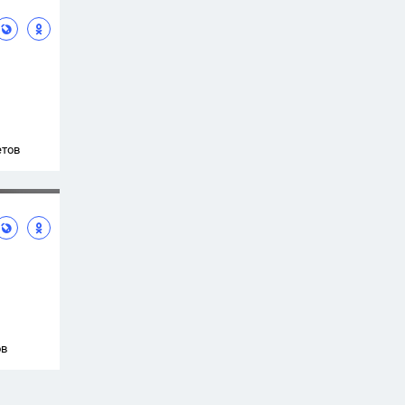
етов
ов