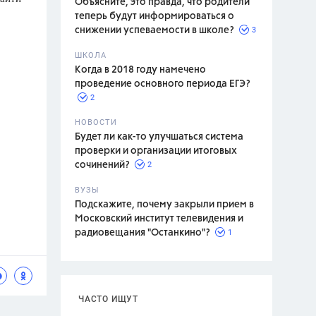
Объясните, это правда, что родители
теперь будут информироваться о
3
снижении успеваемости в школе?
ШКОЛА
спитание
Когда в 2018 году намечено
проведение основного периода ЕГЭ?
2
НОВОСТИ
Будет ли как-то улучшаться система
проверки и организации итоговых
2
сочинений?
ВУЗЫ
Подскажите, почему закрыли прием в
Московский институт телевидения и
1
радиовещания "Останкино"?
ЧАСТО ИЩУТ