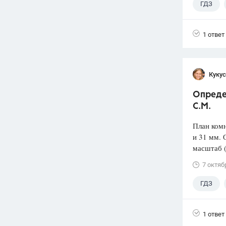
ГДЗ
1 ответ
Кукус
Опреде
С.М.
План ком
и 31 мм. 
масштаб 
7 октяб
ГДЗ
1 ответ