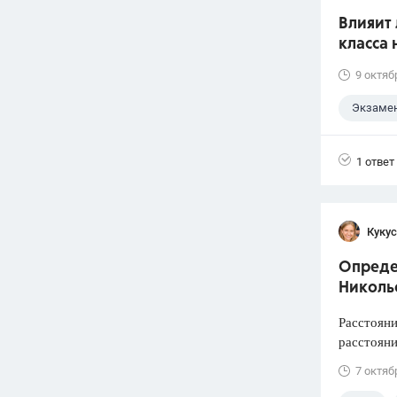
Влияит 
класса 
9 октяб
Экзаме
1 ответ
Кукус
Определ
Николь
Расстояни
расстояни
7 октяб