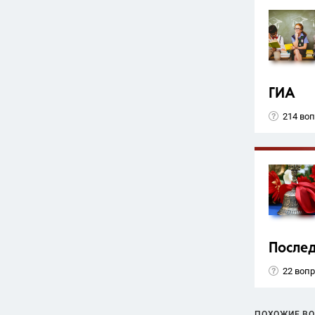
ГИА
214 во
Послед
22 воп
ПОХОЖИЕ В