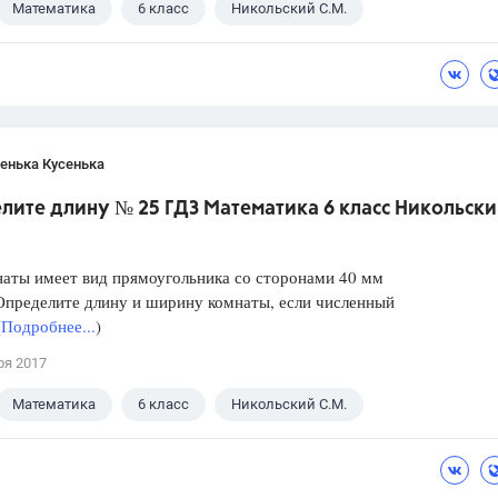
Математика
6 класс
Никольский С.М.
енька Кусенька
лите длину № 25 ГДЗ Математика 6 класс Никольск
наты имеет вид прямоугольника со сторонами 40 мм
Определите длину и ширину комнаты, если численный
(
Подробнее...
)
ря 2017
Математика
6 класс
Никольский С.М.