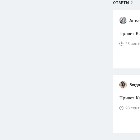
ОТВЕТЫ
2
Анто
Привет Ка
23 сент
Богд
Привет Ка
23 сент