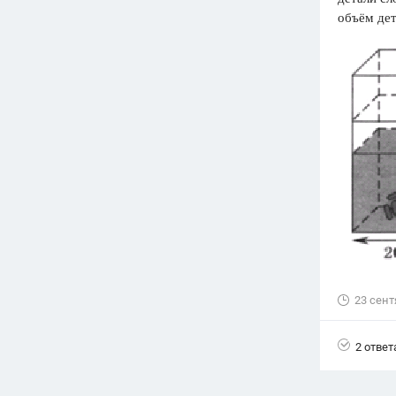
объём дет
Вузы
1752
ответа
Олимпиады
82
ответа
Spotlight
1551
ответ
ГИА
280
ответов
23 сент
2 ответ