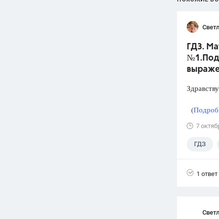
Светл
ГДЗ. Ма
№1.Под
выраже
Здравству
(
Подробн
7 октяб
ГДЗ
1 ответ
Свет