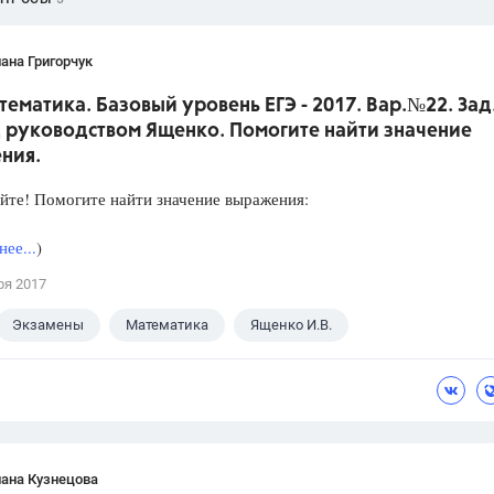
ана Григорчук
тематика. Базовый уровень ЕГЭ - 2017. Вар.№22. Зад
 руководством Ященко. Помогите найти значение
ния.
йте! Помогите найти значение выражения:
ее...
)
ря 2017
Экзамены
Математика
Ященко И.В.
лана Кузнецова