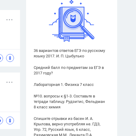
36 вариантов ответов ЕГЭ по русскому
языку 2017. И. П. Цыбулько
Средний балл по предметам за ЕГЭ в
2017 году?
Лабораторная 1. Физика 7 класс
№10. вопросы к §1-3. Составьте в
тетради таблицу. Рудзитис, Фельдман
8 класс химия
Спишите отрывки из басен И. А.
Крылова, верно употребляя не. ГДЗ,
Упр. 72, Русский язык, 6 класс,
Разумовская М.М., Леканта П.А.