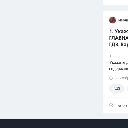
Изол
1. Ука
ГЛАВНАЯ
ГДЗ. Ва
1.
Укажите 
содержаща
3 октяб
ГДЗ
1 ответ