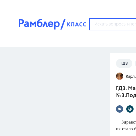
?
ГДЗ
Популярные тем
Карл
ГДЗ
67571
ответ
ГДЗ. Ма
ЕГЭ
№3.Под
3273
ответа
ОГЭ
3460
ответов
Здравству
их стало 
ФИПИ
30
ответов