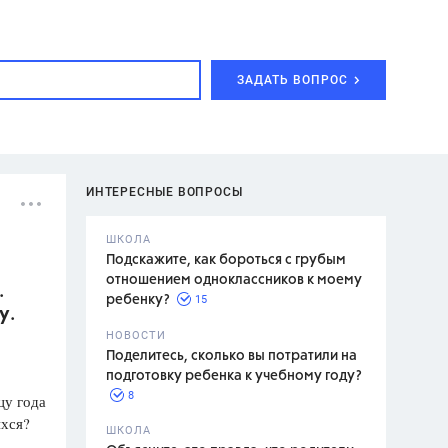
ЗАДАТЬ ВОПРОС
ИНТЕРЕСНЫЕ ВОПРОСЫ
ШКОЛА
Подскажите, как бороться с грубым
отношением одноклассников к моему
.
15
ребенку?
у.
с,
7 класс,
НОВОСТИ
2 класс
Поделитесь, сколько вы потратили на
подготовку ребенка к учебному году?
8
цу года
ихся?
.,
ШКОЛА
асян Л.С.,