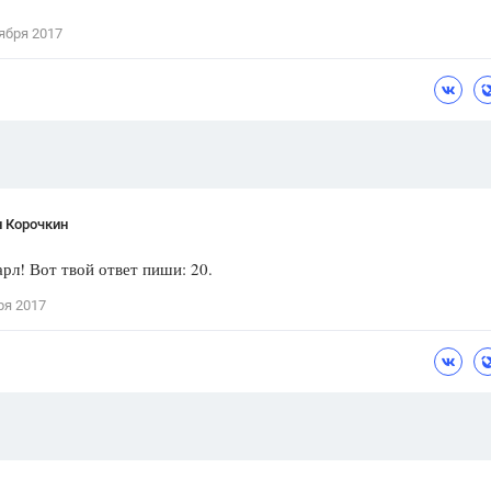
Цветков Л. А.
ября 2017
Психология
Отношения,
Любовь,
Красота,
Во
ПОКАЗАТЬ ВСЕ
н Корочкин
рл! Вот твой ответ пиши: 20.
ря 2017