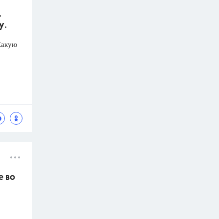
.
у.
Какую
е во