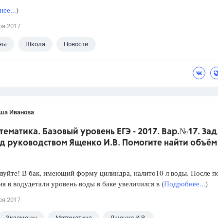
ее...
)
ря 2017
ны
Школа
Новости
ша Иванова
тематика. Базовый уровень ЕГЭ - 2017. Вар.№17. Зад
д руководством Ященко И.В. Помогите найти объём
уйте! В бак, имеющий форму цилиндра, налито10 л воды. После п
я в водудетали уровень воды в баке увеличился в (
Подробнее...
)
ря 2017
Экзамены
Математика
Ященко И.В.