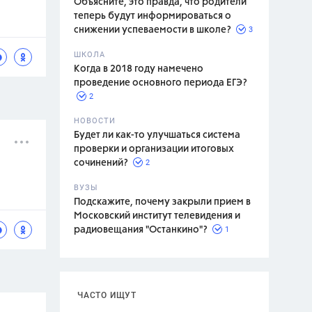
Объясните, это правда, что родители
теперь будут информироваться о
3
снижении успеваемости в школе?
ШКОЛА
спитание
Когда в 2018 году намечено
проведение основного периода ЕГЭ?
2
НОВОСТИ
Будет ли как-то улучшаться система
проверки и организации итоговых
2
сочинений?
ВУЗЫ
Подскажите, почему закрыли прием в
Московский институт телевидения и
1
радиовещания "Останкино"?
ЧАСТО ИЩУТ