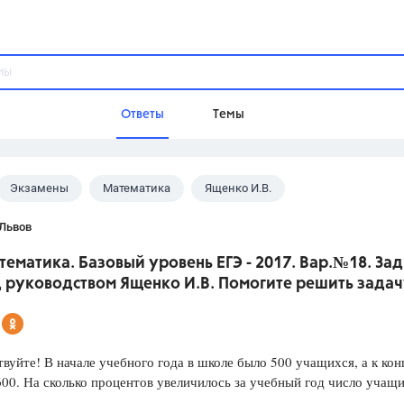
Ответы
Темы
Экзамены
Математика
Ященко И.В.
ы
Домашнее задание
Русский язык,
Химия,
Геометрия,
 Львов
Обществознание,
Физика
тематика. Базовый уровень ЕГЭ - 2017. Вар.№18. Зад
Школа
 руководством Ященко И.В. Помогите решить задач
9 класс,
8 класс,
11 класс,
10 клас
6 класс,
4 класс,
5 класс,
1 класс,
Учебники
йте! В начале учебного года в школе было 500 учащихся, а к кон
600. На сколько процентов увеличилось за учебный год число учащ
Разумовская М.М.,
Габриелян О.С
Рудзитис Г.Е.,
Цыбулько И.П.,
Атан