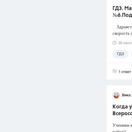
ГДЗ. Ма
№6.Под
Здравству
скорость 
30 сент
ГДЗ
1 ответ
Вика
Когда у
Всерос
Ученики к
работ?