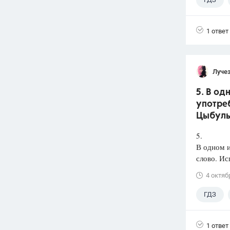
1 ответ
Луче
5. В о
употреб
Цыбульк
5.
В одном 
слово. Ис
4 октяб
ГДЗ
1 ответ