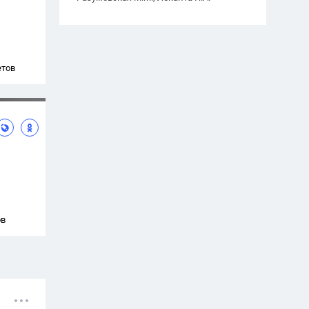
етов
ов