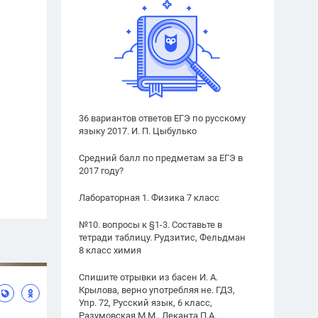
36 вариантов ответов ЕГЭ по русскому
языку 2017. И. П. Цыбулько
Средний балл по предметам за ЕГЭ в
2017 году?
Лабораторная 1. Физика 7 класс
№10. вопросы к §1-3. Составьте в
тетради таблицу. Рудзитис, Фельдман
8 класс химия
Спишите отрывки из басен И. А.
Крылова, верно употребляя не. ГДЗ,
Упр. 72, Русский язык, 6 класс,
Разумовская М.М., Леканта П.А.