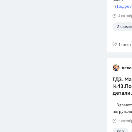
(
Подробн
4 октяб
Экзаме
1 ответ
Катю
ГДЗ. Ма
№13.По
детали.
Здравств
погружени
2 октяб
ГДЗ