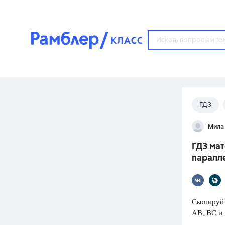
?
ГДЗ
Популярные тем
Мила
ГДЗ
67571
ответ
ГДЗ мат
ЕГЭ
паралл
3273
ответа
ОГЭ
3460
ответов
Скопируйт
АВ, ВС и
ФИПИ
30
ответов