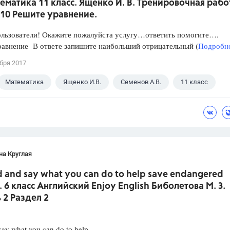
ематика 11 класс. Ященко И. В. Тренировочная рабо
 10 Решите уравнение.
ользователи! Окажите пожалуйста услугу…ответить помогите….
равнение В ответе запишите наибольший отрицательный (
Подробне
бря 2017
Математика
Ященко И.В.
Семенов А.В.
11 класс
на Круглая
d and say what you can do to help save endangered
. 6 класс Английский Enjoy English Биболетова М. З.
 2 Раздел 2
say what you can do to help