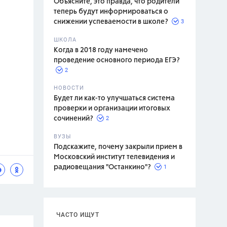
Объясните, это правда, что родители
теперь будут информироваться о
3
снижении успеваемости в школе?
ШКОЛА
спитание
Когда в 2018 году намечено
проведение основного периода ЕГЭ?
2
НОВОСТИ
Будет ли как-то улучшаться система
проверки и организации итоговых
2
сочинений?
ВУЗЫ
Подскажите, почему закрыли прием в
Московский институт телевидения и
1
радиовещания "Останкино"?
ЧАСТО ИЩУТ