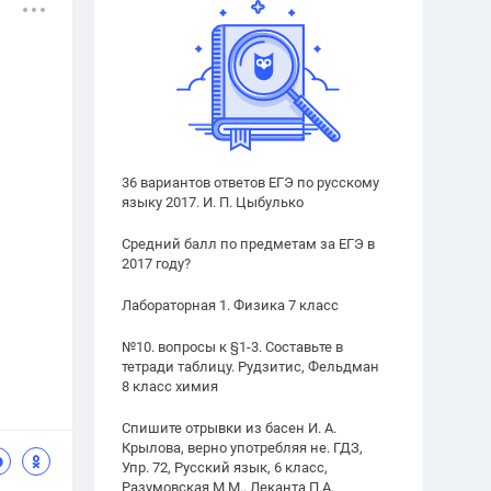
36 вариантов ответов ЕГЭ по русскому
языку 2017. И. П. Цыбулько
Средний балл по предметам за ЕГЭ в
2017 году?
Лабораторная 1. Физика 7 класс
№10. вопросы к §1-3. Составьте в
тетради таблицу. Рудзитис, Фельдман
8 класс химия
Спишите отрывки из басен И. А.
Крылова, верно употребляя не. ГДЗ,
Упр. 72, Русский язык, 6 класс,
Разумовская М.М., Леканта П.А.