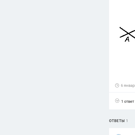
Вузы
1752
ответа
Олимпиады
82
ответа
Spotlight
1551
ответ
ГИА
280
ответов
6 январ
1 ответ
ОТВЕТЫ
1