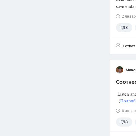
save endan
2 январ
ГДЗ
1 ответ
Макс
Соотнес
Listen and
(
Подробн
6 январ
ГДЗ