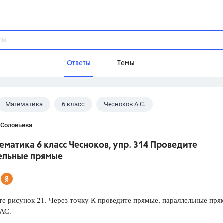
Ответы
Темы
Математика
6 класс
Чесноков А.С.
ы
Домашнее задание
Русский язык,
Химия,
Геометрия,
 Соловьева
Обществознание,
Физика
ематика 6 класс Чесноков, упр. 314 Проведите
Школа
ельные прямые
9 класс,
8 класс,
11 класс,
10 клас
6 класс,
4 класс,
5 класс,
1 класс,
Учебники
е рисунок 21. Через точку К проведите прямые, параллельные пр
 АС.
Разумовская М.М.,
Габриелян О.С
Рудзитис Г.Е.,
Цыбулько И.П.,
Атан