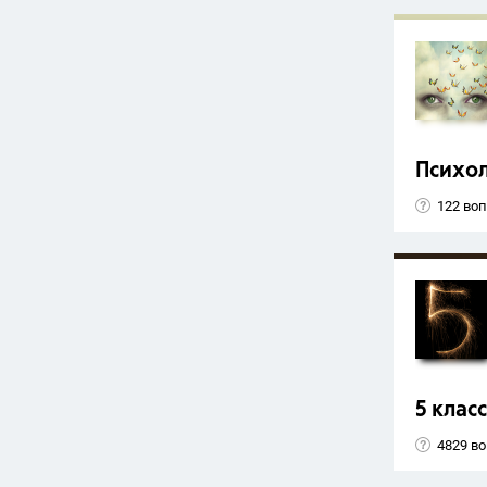
Психо
122 во
5 класс
4829 в