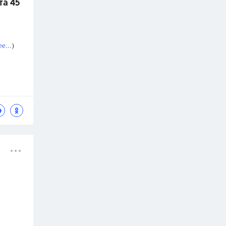
та 45
е...
)