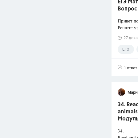
ЕГЭ Мат
Вопрос
Привет п
Решите у
27 дека
ЕГЭ
1 ответ
Мари
34. Rea
animals
Модуль
34.
Read and 