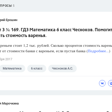
ОПРОСЫ
5
рий Ерошин
 3 № 169. ГДЗ Математика 6 класс Чесноков. Помоги
ть стоимость варенья.
ареньем стоит 1,2 тыс. рублей. Сколько процентов стоимость варен
т от стоимости банки с вареньем, если пустая банка (
Подробнее...
)
бря 2017
Математика
6 класс
Чесноков А.С.
я Марочкина