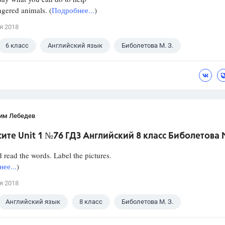
gered animals. (
Подробнее...
)
я 2018
6 класс
Английский язык
Биболетова М. З.
им Лебедев
ите Unit 1 №76 ГДЗ Английский 8 класс Биболетова М
 read the words. Label the pictures.
ее...
)
я 2018
Английский язык
8 класс
Биболетова М. З.