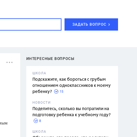
ЗАДАТЬ ВОПРОС
ИНТЕРЕСНЫЕ ВОПРОСЫ
ШКОЛА
Подскажите, как бороться с грубым
отношением одноклассников к моему
15
ребенку?
с,
7 класс,
НОВОСТИ
2 класс
Поделитесь, сколько вы потратили на
подготовку ребенка к учебному году?
8
ямым
.,
ШКОЛА
асян Л.С.,