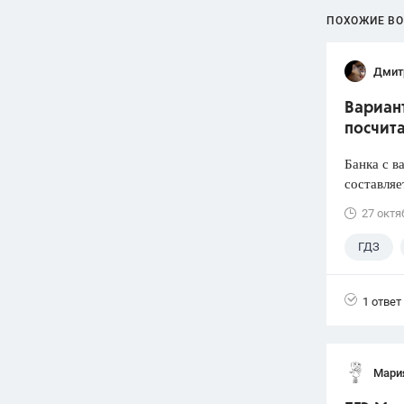
ПОХОЖИЕ В
Дмит
Вариант
посчита
Банка с в
составляе
27 октя
ГДЗ
1 ответ
Мари