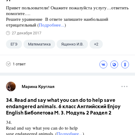
Привет пользователи! Окажите пожалуйста услугу…ответить
помогите….
Решите уравнение В ответе запишите наибольший
отрицательный (
Подробнее...
)
27 декабря 2017
ЕГЭ
Математика
Ященко И.В.
+2
Семенов А.В.
11 класс
1 ответ
Марина Круглая
34. Read and say what you can do to help save
endangered animals. 6 класс Английский Enjoy
English Биболетова М. З. Модуль 2 Раздел 2
34.
Read and say what you can do to help
save endangered animals. (
Подробнее...
)