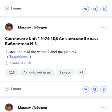
Биболетова М. З.
1 ответ
Максим Лебедев
Соотнесите Unit 1 №76 ГДЗ Английский 8 класс
Биболетова М.З.
Listen and read the words. Label the pictures.
(
Подробнее...
)
6 января 2018
ГДЗ
Английский язык
8 класс
+1
Биболетова М. З.
1 ответ
Максим Лебедев