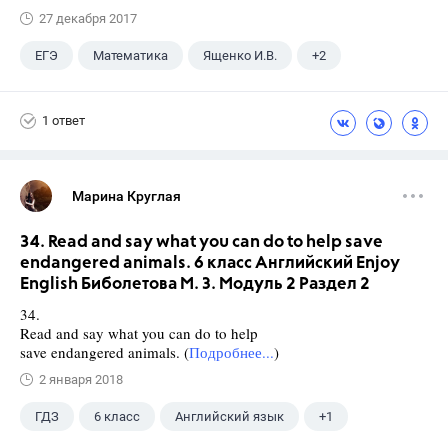
27 декабря 2017
ЕГЭ
Математика
Ященко И.В.
+2
Семенов А.В.
11 класс
1 ответ
Марина Круглая
34. Read and say what you can do to help save
endangered animals. 6 класс Английский Enjoy
English Биболетова М. З. Модуль 2 Раздел 2
34.
Read and say what you can do to help
save endangered animals. (
Подробнее...
)
2 января 2018
ГДЗ
6 класс
Английский язык
+1