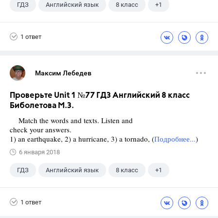
ГДЗ
Английский язык
8 класс
+1
Биболетова М. З.
1 ответ
Максим Лебедев
Проверьте Unit 1 №77 ГДЗ Английский 8 класс
Биболетова М.З.
Match the words and texts. Listen and
check your answers.
1) an earthquake, 2) a hurricane, 3) a tornado, (
Подробнее...
)
6 января 2018
ГДЗ
Английский язык
8 класс
+1
Биболетова М. З.
1 ответ