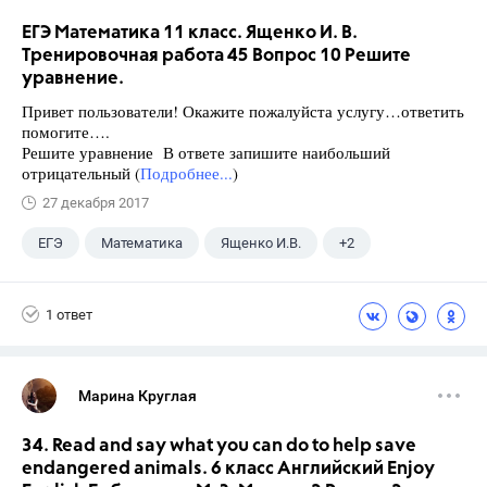
ЕГЭ Математика 11 класс. Ященко И. В.
Тренировочная работа 45 Вопрос 10 Решите
уравнение.
Привет пользователи! Окажите пожалуйста услугу…ответить
помогите….
Решите уравнение В ответе запишите наибольший
отрицательный (
Подробнее...
)
27 декабря 2017
ЕГЭ
Математика
Ященко И.В.
+2
Семенов А.В.
11 класс
1 ответ
Марина Круглая
34. Read and say what you can do to help save
endangered animals. 6 класс Английский Enjoy