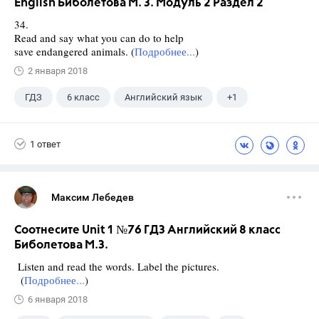
English Биболетова М. З. Модуль 2 Раздел 2
34.
Read and say what you can do to help
save endangered animals. (
Подробнее...
)
2 января 2018
ГДЗ
6 класс
Английский язык
+1
Биболетова М. З.
1 ответ
Максим Лебедев
Соотнесите Unit 1 №76 ГДЗ Английский 8 класс
Биболетова М.З.
Listen and read the words. Label the pictures.
(
Подробнее...
)
6 января 2018