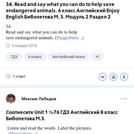
34. Read and say what you can do to help save
endangered animals. 6 класс Английский Enjoy
English Биболетова М. З. Модуль 2 Раздел 2
34.
Read and say what you can do to help
save endangered animals. (
Подробнее...
)
2 января 2018
ГДЗ
6 класс
Английский язык
+1
Биболетова М. З.
1 ответ
Максим Лебедев
Соотнесите Unit 1 №76 ГДЗ Английский 8 класс
Биболетова М.З.
Listen and read the words. Label the pictures.
(
Подробнее...
)