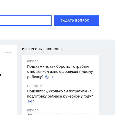
ЗАДАТЬ ВОПРОС
ИНТЕРЕСНЫЕ ВОПРОСЫ
ШКОЛА
Подскажите, как бороться с грубым
отношением одноклассников к моему
те
15
ребенку?
с,
7 класс,
НОВОСТИ
2 класс
Поделитесь, сколько вы потратили на
подготовку ребенка к учебному году?
8
.,
ШКОЛА
асян Л.С.,