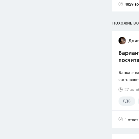
4829 в
ПОХОЖИЕ В
Дмит
Вариант
посчита
Банка с в
составляе
27 октя
ГДЗ
1 ответ