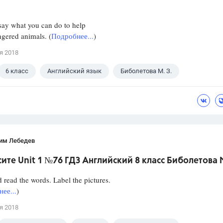
say what you can do to help
gered animals. (
Подробнее...
)
я 2018
6 класс
Английский язык
Биболетова М. З.
им Лебедев
ите Unit 1 №76 ГДЗ Английский 8 класс Биболетова М
 read the words. Label the pictures.
ее...
)
я 2018