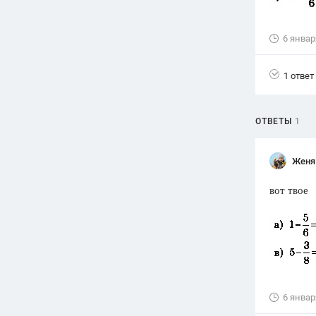
Вузы
1752
ответа
6 январ
Олимпиады
1 ответ
82
ответа
Spotlight
1551
ответ
ОТВЕТЫ
1
ГИА
280
ответов
Женя
вот твое
6 январ