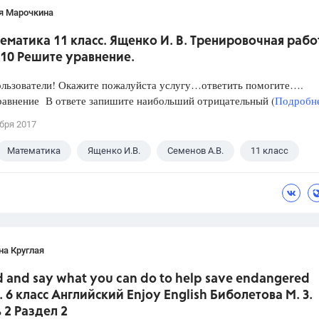
я Марочкина
ематика 11 класс. Ященко И. В. Тренировочная рабо
 10 Решите уравнение.
ользователи! Окажите пожалуйста услугу…ответить помогите….
равнение В ответе запишите наибольший отрицательный (
Подробне
бря 2017
Математика
Ященко И.В.
Семенов А.В.
11 класс
на Круглая
d and say what you can do to help save endangered
. 6 класс Английский Enjoy English Биболетова М. З.
 2 Раздел 2