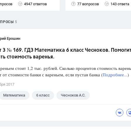
опросов
4947 ответов
77 вопросов
143 ответа
ОПРОСЫ
5
рий Ерошин
 3 № 169. ГДЗ Математика 6 класс Чесноков. Помоги
ть стоимость варенья.
ареньем стоит 1,2 тыс. рублей. Сколько процентов стоимость варен
т от стоимости банки с вареньем, если пустая банка (
Подробнее...
)
бря 2017
Математика
6 класс
Чесноков А.С.