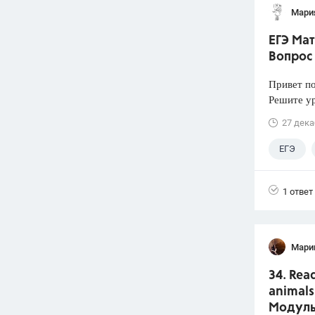
Мари
ЕГЭ Мат
Вопрос
Привет п
Решите у
27 дека
ЕГЭ
1 ответ
Мари
34. Rea
animals
Модуль