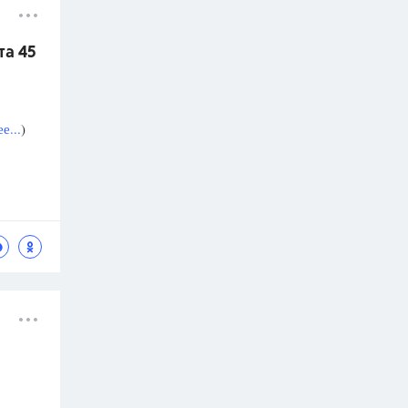
та 45
е...
)