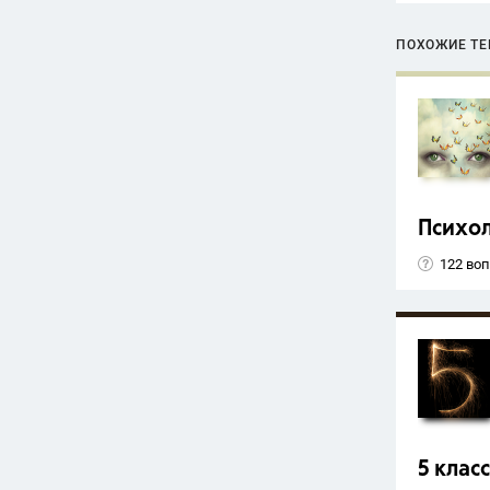
ПОХОЖИЕ Т
Психо
122 во
5 класс