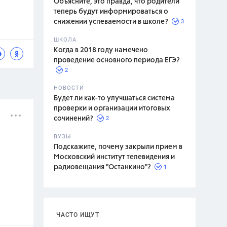
Объясните, это правда, что родители
теперь будут информироваться о
3
снижении успеваемости в школе?
ШКОЛА
спитание
Когда в 2018 году намечено
проведение основного периода ЕГЭ?
2
НОВОСТИ
Будет ли как-то улучшаться система
проверки и организации итоговых
2
сочинений?
ВУЗЫ
Подскажите, почему закрыли прием в
Московский институт телевидения и
1
радиовещания "Останкино"?
ЧАСТО ИЩУТ