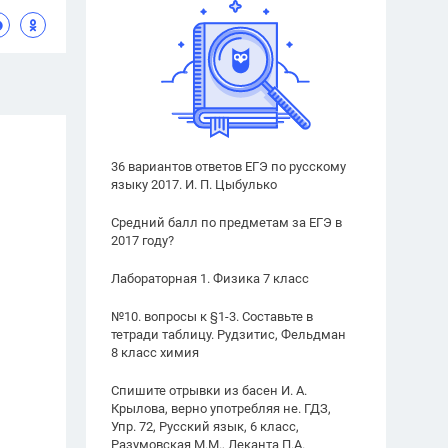
36 вариантов ответов ЕГЭ по русскому
языку 2017. И. П. Цыбулько
Средний балл по предметам за ЕГЭ в
2017 году?
Лабораторная 1. Физика 7 класс
№10. вопросы к §1-3. Составьте в
тетради таблицу. Рудзитис, Фельдман
8 класс химия
Спишите отрывки из басен И. А.
Крылова, верно употребляя не. ГДЗ,
Упр. 72, Русский язык, 6 класс,
Разумовская М.М., Леканта П.А.