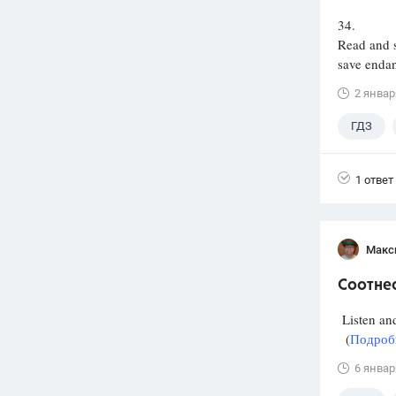
34.
Read and 
save endan
2 январ
ГДЗ
1 ответ
Макс
Соотнес
Listen and
(
Подробн
6 январ