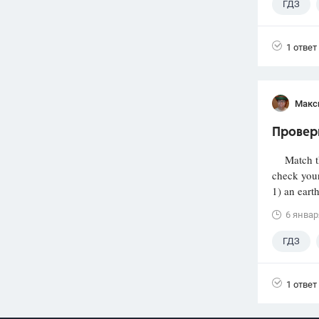
ГДЗ
1 ответ
Макс
Проверь
Match the
check you
1) an eart
6 январ
ГДЗ
1 ответ