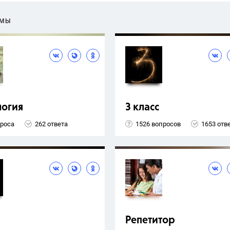
ЕМЫ
логия
3 класс
проса
262 ответа
1526 вопросов
1653 отв
Репетитор