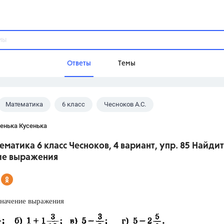
Ответы
Темы
Математика
6 класс
Чесноков А.С.
ы
Домашнее задание
Русский язык,
Химия,
Геометрия,
енька Кусенька
Обществознание,
Физика
ематика 6 класс Чесноков, 4 вариант, упр. 85 Найди
Школа
ие выражения
9 класс,
8 класс,
11 класс,
10 клас
6 класс,
4 класс,
5 класс,
1 класс,
Учебники
значение выражения
Разумовская М.М.,
Габриелян О.С
Рудзитис Г.Е.,
Цыбулько И.П.,
Атан