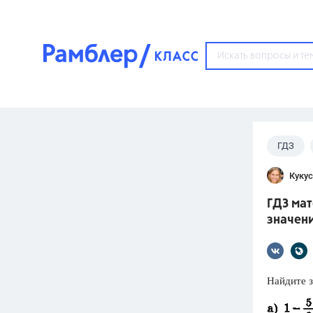
?
ГДЗ
Популярные тем
Кукус
ГДЗ
67571
ответ
ГДЗ мат
ЕГЭ
значен
3273
ответа
ОГЭ
3460
ответов
Найдите 
ФИПИ
30
ответов