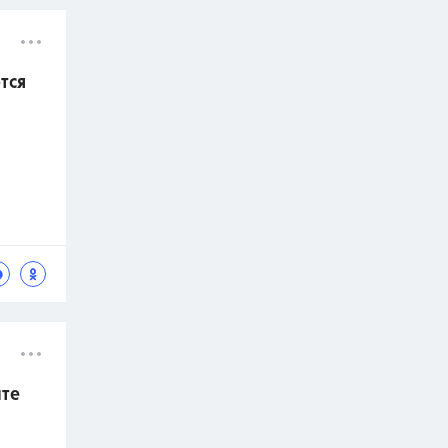
тся
ите