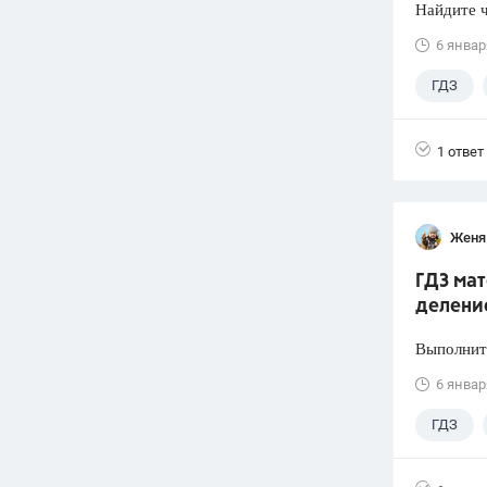
Найдите ч
6 январ
ГДЗ
1 ответ
Женя
ГДЗ мат
делени
Выполните
6 январ
ГДЗ