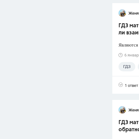
Женя
ГДЗ мат
ли вза
Являются 
6 январ
ГДЗ
1 ответ
Женя
ГДЗ мат
обратн