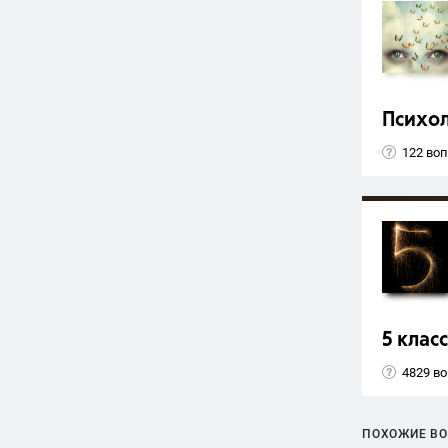
Психо
122 во
5 класс
4829 в
ПОХОЖИЕ В