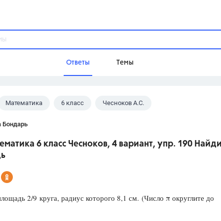
Ответы
Темы
Математика
6 класс
Чесноков А.С.
ы
Домашнее задание
Русский язык,
Химия,
Геометрия,
а Бондарь
Обществознание,
Физика
ематика 6 класс Чесноков, 4 вариант, упр. 190 Найд
Школа
ь
9 класс,
8 класс,
11 класс,
10 клас
6 класс,
4 класс,
5 класс,
1 класс,
Учебники
лощадь 2/9 круга, радиус которого 8,1 см. (Число π округлите до
Разумовская М.М.,
Габриелян О.С
Рудзитис Г.Е.,
Цыбулько И.П.,
Атан