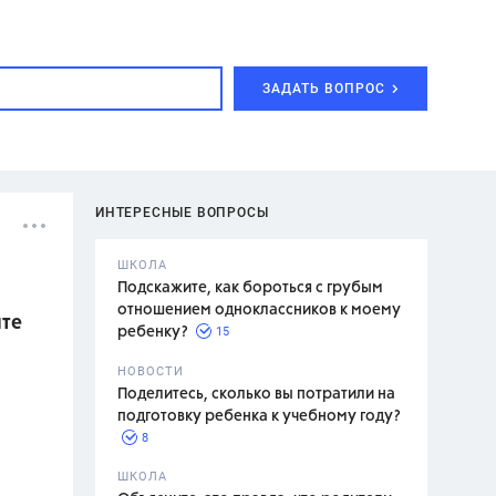
ЗАДАТЬ ВОПРОС
ИНТЕРЕСНЫЕ ВОПРОСЫ
ШКОЛА
Подскажите, как бороться с грубым
отношением одноклассников к моему
ите
15
ребенку?
с,
7 класс,
НОВОСТИ
2 класс
Поделитесь, сколько вы потратили на
подготовку ребенка к учебному году?
8
.,
ШКОЛА
асян Л.С.,