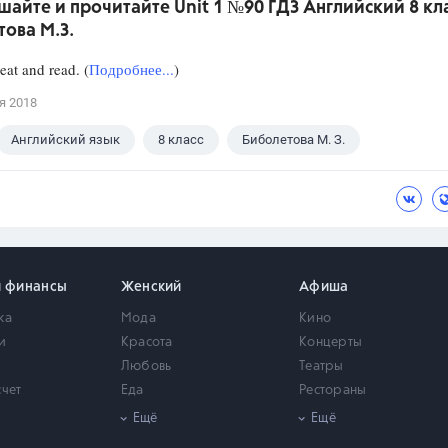
айте и прочитайте Unit 1 №90 ГДЗ Английский 8 кл
ова М.З.
eat and read. (
Подробнее...
)
я 2018
Английский язык
8 класс
Биболетова М. З.
и финансы
Женский
Афиша
ка
Мода
Кино
и
Красота
Концерты
Любовь
Театры
счет
Еда
Рестораны
мость
Здоровье
Город
Ещё
Ещё
Психология
Выставки