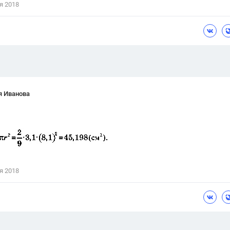
я 2018
Цветков Л. А.
Психология
Отношения,
Любовь,
Красота,
Во
ПОКАЗАТЬ ВСЕ
я Иванова
я 2018