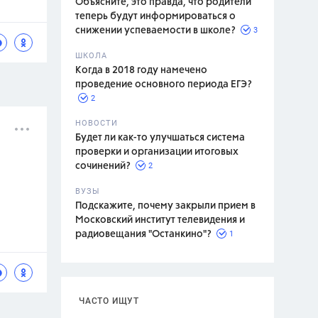
Объясните, это правда, что родители
теперь будут информироваться о
3
снижении успеваемости в школе?
ШКОЛА
спитание
Когда в 2018 году намечено
проведение основного периода ЕГЭ?
2
НОВОСТИ
Будет ли как-то улучшаться система
проверки и организации итоговых
2
сочинений?
ВУЗЫ
Подскажите, почему закрыли прием в
Московский институт телевидения и
1
радиовещания "Останкино"?
ЧАСТО ИЩУТ