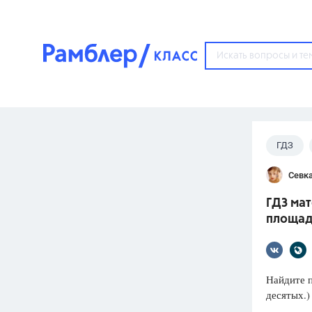
?
ГДЗ
Популярные тем
Севк
ГДЗ
67571
ответ
ГДЗ мат
ЕГЭ
площад
3273
ответа
ОГЭ
3460
ответов
Найдите п
десятых.)
ФИПИ
30
ответов