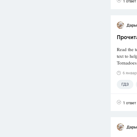
1 ответ
Дарь
Прочита
Read the t
text to he
Tornadoes
6 январ
ГДЗ
1 ответ
Дарь