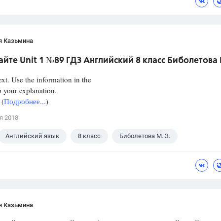
я Казьмина
йте Unit 1 №89 ГДЗ Английский 8 класс Биболетова 
ext. Use the information in the
lp your explanation.
 (
Подробнее...
)
я 2018
Английский язык
8 класс
Биболетова М. З.
я Казьмина