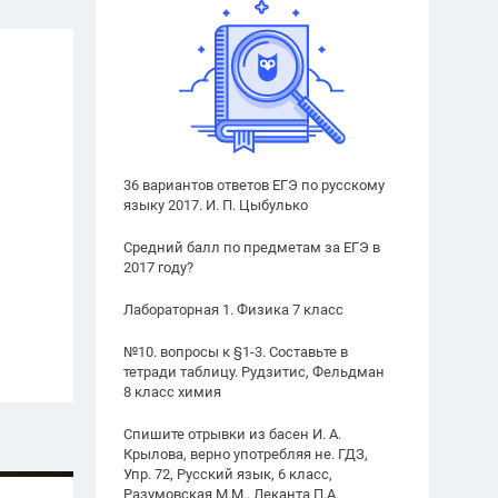
36 вариантов ответов ЕГЭ по русскому
языку 2017. И. П. Цыбулько
Средний балл по предметам за ЕГЭ в
2017 году?
Лабораторная 1. Физика 7 класс
№10. вопросы к §1-3. Составьте в
тетради таблицу. Рудзитис, Фельдман
8 класс химия
Спишите отрывки из басен И. А.
Крылова, верно употребляя не. ГДЗ,
Упр. 72, Русский язык, 6 класс,
Разумовская М.М., Леканта П.А.