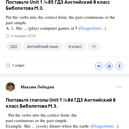
Поставьте Unit 1 №85 ГДЗ Английский 8 класс
Биболетова М.З.
Put the verbs into the correct form: the past continuous or the
past simple.
A. 1. She ... (play) computer games at 5 (
Подробнее...
)
6 января 2018
ГДЗ
Английский язык
8 класс
+1
Биболетова М. З.
1 ответ
Максим Лебедев
Поставьте глаголы Unit 1 №86 ГДЗ Английский 8
класс Биболетова М.З.
Put the verbs into the correct form: the
past continuous or the past simple.
Example: She ... (cook) dinner when the earth- (
Подробнее...
)