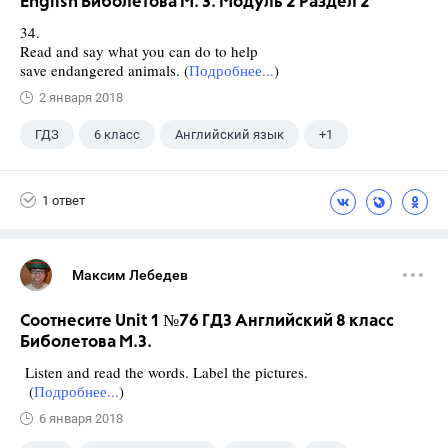
English Биболетова М. З. Модуль 2 Раздел 2
34.
Read and say what you can do to help
save endangered animals. (
Подробнее...
)
2 января 2018
ГДЗ
6 класс
Английский язык
+1
Биболетова М. З.
1 ответ
Максим Лебедев
Соотнесите Unit 1 №76 ГДЗ Английский 8 класс
Биболетова М.З.
Listen and read the words. Label the pictures.
(
Подробнее...
)
6 января 2018