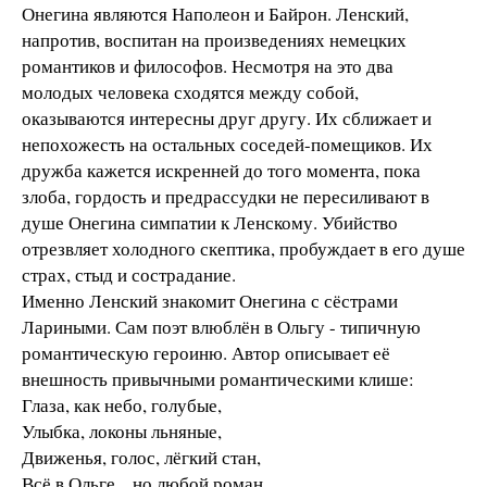
Онегина являются Наполеон и Байрон. Ленский,
напротив, воспитан на произведениях немецких
романтиков и философов. Несмотря на это два
молодых человека сходятся между собой,
оказываются интересны друг другу. Их сближает и
непохожесть на остальных соседей-помещиков. Их
дружба кажется искренней до того момента, пока
злоба, гордость и предрассудки не пересиливают в
душе Онегина симпатии к Ленскому. Убийство
отрезвляет холодного скептика, пробуждает в его душе
страх, стыд и сострадание.
Именно Ленский знакомит Онегина с сёстрами
Лариными. Сам поэт влюблён в Ольгу - типичную
романтическую героиню. Автор описывает её
внешность привычными романтическими клише:
Глаза, как небо, голубые,
Улыбка, локоны льняные,
Движенья, голос, лёгкий стан,
Всё в Ольге... но любой роман