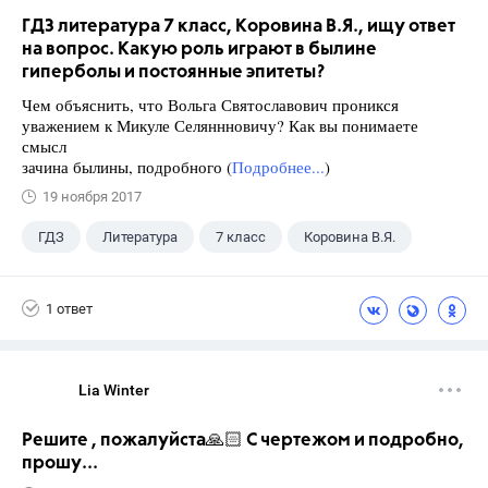
ГДЗ литература 7 класс, Коровина В.Я., ищу ответ
на вопрос. Какую роль играют в былине
гиперболы и постоянные эпитеты?
Чем объяснить, что Вольга Святославович проникся
уважением к Микуле Селяннновичу? Как вы понимаете
смысл
зачина былины, подробного (
Подробнее...
)
19 ноября 2017
ГДЗ
Литература
7 класс
Коровина В.Я.
1 ответ
Lia Winter
Решите , пожалуйста🙏🏻 С чертежом и подробно,
прошу...