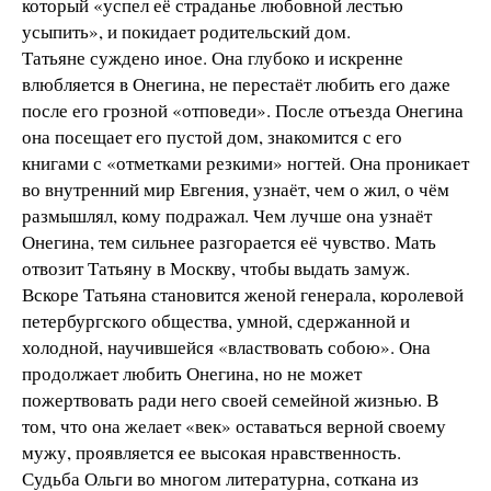
который «успел её страданье любовной лестью
усыпить», и покидает родительский дом.
Татьяне суждено иное. Она глубоко и искренне
влюбляется в Онегина, не перестаёт любить его даже
после его грозной «отповеди». После отъезда Онегина
она посещает его пустой дом, знакомится с его
книгами с «отметками резкими» ногтей. Она проникает
во внутренний мир Евгения, узнаёт, чем о жил, о чём
размышлял, кому подражал. Чем лучше она узнаёт
Онегина, тем сильнее разгорается её чувство. Мать
отвозит Татьяну в Москву, чтобы выдать замуж.
Вскоре Татьяна становится женой генерала, королевой
петербургского общества, умной, сдержанной и
холодной, научившейся «властвовать собою». Она
продолжает любить Онегина, но не может
пожертвовать ради него своей семейной жизнью. В
том, что она желает «век» оставаться верной своему
мужу, проявляется ее высокая нравственность.
Судьба Ольги во многом литературна, соткана из