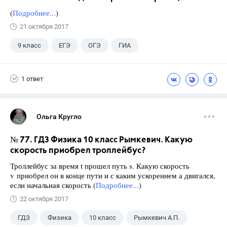
(
Подробнее...
)
21 октября 2017
9 класс
ЕГЭ
ОГЭ
ГИА
ГДЗ
+5
Учебники
Учителя
1 ответ
Экзамены
Выпускной
Досуг
Ольга Кругло
№ 77. ГДЗ Физика 10 класс Рымкевич. Какую
скорость приобрел троллейбус?
Троллейбус за время t прошел путь s. Какую скорость
v приобрел он в конце пути и с каким ускорением а двигался,
если начальная скорость (
Подробнее...
)
22 октября 2017
ГДЗ
Физика
10 класс
Рымкевич А.П.