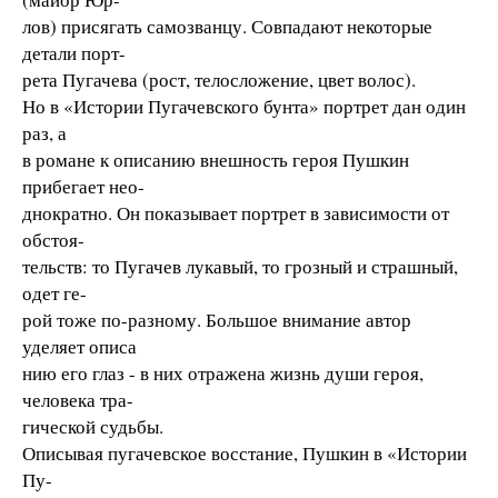
лов) присягать самозванцу. Совпадают некоторые
детали порт-
рета Пугачева (рост, телосложение, цвет волос).
Но в «Истории Пугачевского бунта» портрет дан один
раз, а
в романе к описанию внешность героя Пушкин
прибегает нео-
днократно. Он показывает портрет в зависимости от
обстоя-
тельств: то Пугачев лукавый, то грозный и страшный,
одет ге-
рой тоже по-разному. Большое внимание автор
уделяет описа
нию его глаз - в них отражена жизнь души героя,
человека тра-
гической судьбы.
Описывая пугачевское восстание, Пушкин в «Истории
Пу-