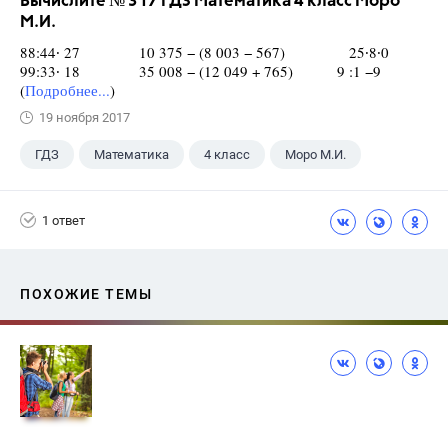
Вычислите № 317 ГДЗ Математика 4 класс Моро
М.И.
88:44∙ 27 10 375 − (8 003 − 567) 25∙8∙0
99:33∙ 18 35 008 − (12 049 + 765) 9 :1 −9
(
Подробнее...
)
19 ноября 2017
ГДЗ
Математика
4 класс
Моро М.И.
1 ответ
ПОХОЖИЕ ТЕМЫ