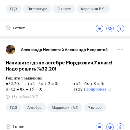
ГДЗ
Литература
8 класс
Коровина В.Я.
1 ответ
Александр Непростой Александр Непростой
Напишите гдз по алгебре Мордкович 7 класс!
Надо решить №32.20!
Решите уравнение:
●32.20. а) х2 - 3x + 2 = 0; в) х2 - 6x + 8 = 0;
б) x2 + 8х + 15 = 0; г) x2 (
Подробнее...
)
16 ноября 2017
ГДЗ
Алгебра
Мордкович А.Г.
7 класс
1 ответ