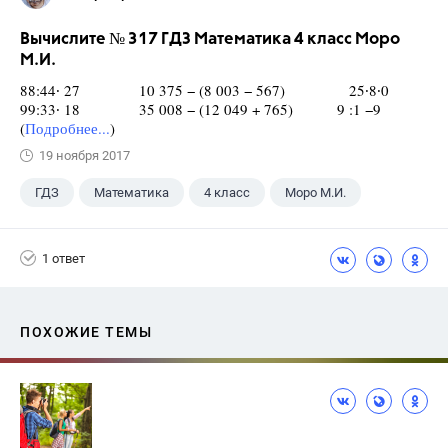
Вычислите № 317 ГДЗ Математика 4 класс Моро
М.И.
88:44∙ 27 10 375 − (8 003 − 567) 25∙8∙0
99:33∙ 18 35 008 − (12 049 + 765) 9 :1 −9
(
Подробнее...
)
19 ноября 2017
ГДЗ
Математика
4 класс
Моро М.И.
1 ответ
ПОХОЖИЕ ТЕМЫ