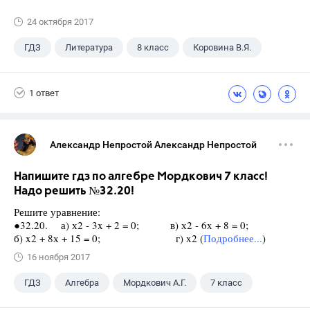
24 октября 2017
ГДЗ
Литература
8 класс
Коровина В.Я.
1 ответ
Александр Непростой Александр Непростой
Напишите гдз по алгебре Мордкович 7 класс!
Надо решить №32.20!
Решите уравнение:
●32.20. а) х2 - 3x + 2 = 0; в) х2 - 6x + 8 = 0;
б) x2 + 8х + 15 = 0; г) x2 (
Подробнее...
)
16 ноября 2017
ГДЗ
Алгебра
Мордкович А.Г.
7 класс