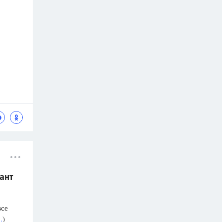
ант
все
.
)