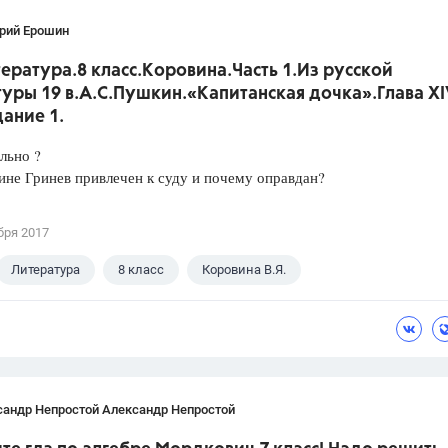
рий Ерошин
ература.8 класс.Коровина.Часть 1.Из русской
уры 19 в.А.С.Пушкин.«Капитанская дочка».Глава XI
ание 1.
льно ?
ине Гринев привлечен к суду и почему оправдан?
бря 2017
Литература
8 класс
Коровина В.Я.
сандр Непростой Александр Непростой