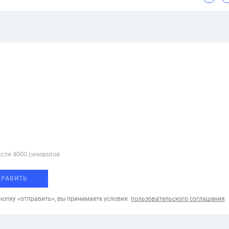
сти 4000 cимволов
ПРАВИТЬ
опку «отправить», вы принимаете условия
пользовательского соглашения