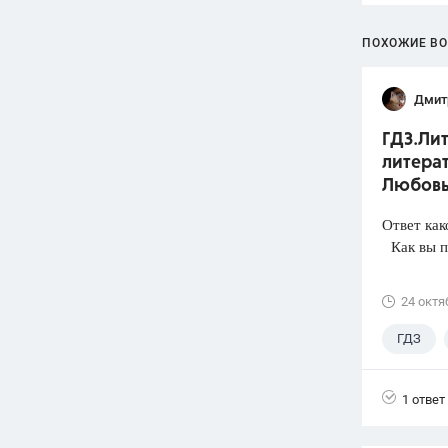
ПОХОЖИЕ В
Дмит
ГДЗ.Лит
литерат
Любовь
Ответ как
Как вы п
24 октя
ГДЗ
1 ответ