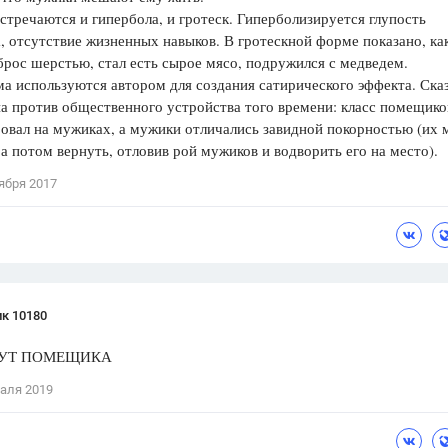
встречаются и гипербола, и гротеск. Гиперболизируется глупость
 отсутствие жизненных навыков. В гротескной форме показано, ка
брос шерстью, стал есть сырое мясо, подружился с медведем.
а используются автором для создания сатирического эффекта. Ска
а против общественного устройства того времени: класс помещико
овал на мужиках, а мужики отличались завидной покорностью (их
 а потом вернуть, отловив рой мужиков и водворить его на место).
ября 2017
к 10180
ВУТ ПОМЕЩИКА
аля 2019