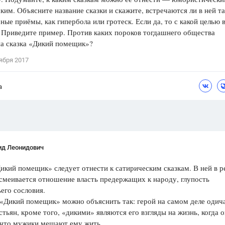
ким. Объясните название сказки и скажите, встречаются ли в ней т
Цветков Л. А.
ные приёмы, как гипербола или гротеск. Если да, то с какой целью 
 Приведите пример. Против каких пороков тогдашнего общества
Психология
на сказка «Дикий помещик»?
Отношения,
Любовь,
Красота,
Во
ября 2017
ПОКАЗАТЬ ВСЕ
а
ид Леонидович
икий помещик» следует отнести к сатирическим сказкам. В ней в р
меивается отношение власть предержащих к народу, глупость
его сословия.
«Дикий помещик» можно объяснить так: герой на самом деле одича
стьян, кроме того, «дикими» являются его взгляды на жизнь, когда 
 что мужики мешают ему жить.