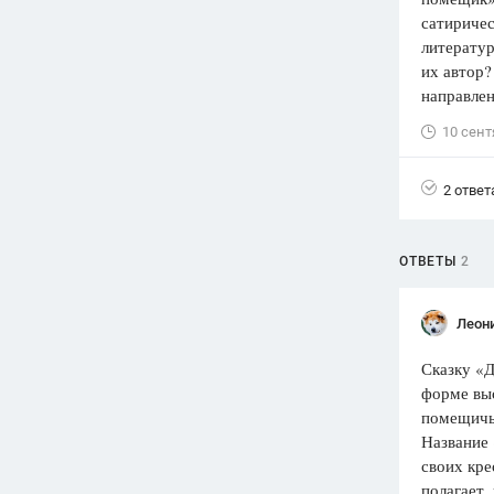
сатиричес
Вузы
литератур
1752
ответа
их автор?
направле
Олимпиады
82
ответа
10 сент
Spotlight
1551
ответ
2 ответ
ГИА
280
ответов
ОТВЕТЫ
2
Леон
Сказку «Д
форме выс
помещичь
Название 
своих кре
полагает,