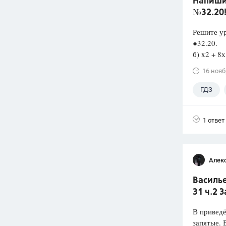
Напишит
№32.20
Решите у
●32.20. а
б) x2 
16 нояб
ГДЗ
1 ответ
Алек
Василье
31 ч.2 
В привед
запятые.