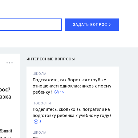
ЗАДАТЬ ВОПРОС
ИНТЕРЕСНЫЕ ВОПРОСЫ
ШКОЛА
Подскажите, как бороться с грубым
отношением одноклассников к моему
рос?
15
ребенку?
азка
с,
7 класс,
НОВОСТИ
2 класс
Поделитесь, сколько вы потратили на
подготовку ребенка к учебному году?
8
«Дикий
.,
ШКОЛА
м или
асян Л.С.,