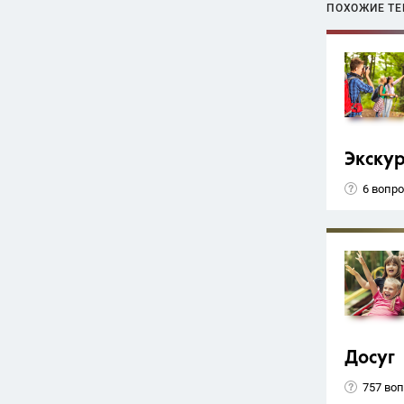
ПОХОЖИЕ Т
Экску
6 вопр
Досуг
757 во