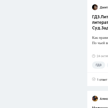
Дмит
ГДЗ.Лит
литерат
Суд.Зад
Как прави
По чьей в
24 октя
ГДЗ
1 ответ
Алек