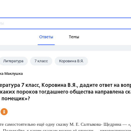
Ответы
Темы
Литература
7 класс
Коровина В.Я.
ы
Домашнее задание
Русский язык,
Химия,
Геометрия,
ка Маклушка
Обществознание,
Физика
ература 7 класс, Коровина В.Я., дадите ответ на воп
Школа
 каких пороков тогдашнего общества направлена ск
9 класс,
8 класс,
11 класс,
10 клас
 помещик»?
6 класс,
4 класс,
5 класс,
1 класс,
Учебники
те самостоятельно ещё одну сказку М. Е. Салтыкова- Щедрина — 
Разумовская М.М.,
Габриелян О.С
. Подумайте, к каким сказкам можно её отнести — юмористически
Рудзитис Г.Е.,
Цыбулько И.П.,
Атан