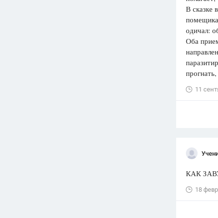
В сказке 
помещика,
одичал: о
Оба прием
направлен
паразитир
прогнать,
11 сент
Учени
КАК ЗА
18 февр