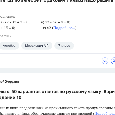
е гдз по алгебре Мордкович 7 класс! Надо решить
!
равнение:
) х2 - 3x + 2 = 0; в) х2 - 6x + 8 = 0;
+ 8х + 15 = 0; г) x2 (
Подробнее...
)
ря 2017
Алгебра
Мордкович А.Г.
7 класс
сей Жирухин
вых. 50 вариантов ответов по русскому языку. Вари
Задание 10
ённых ниже предложениях из прочитанного текста пронумерованы 
 Выпишите цифры, обозначающие запятые при вводной (
Подробнее..