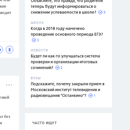
Объясните, это правда, что родители
акие
теперь будут информироваться о
вводит
3
снижении успеваемости в школе?
ШКОЛА
спитание
Когда в 2018 году намечено
проведение основного периода ЕГЭ?
2
НОВОСТИ
Будет ли как-то улучшаться система
проверки и организации итоговых
2
сочинений?
ВУЗЫ
Подскажите, почему закрыли прием в
Московский институт телевидения и
1
радиовещания "Останкино"?
езкой
л без
он
ЧАСТО ИЩУТ