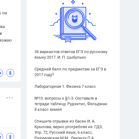
к он
зка
в
 можно
36 вариантов ответов ЕГЭ по русскому
языку 2017. И. П. Цыбулько
Средний балл по предметам за ЕГЭ в
2017 году?
Лабораторная 1. Физика 7 класс
№10. вопросы к §1-3. Составьте в
тетради таблицу. Рудзитис, Фельдман
8 класс химия
Спишите отрывки из басен И. А.
Крылова, верно употребляя не. ГДЗ,
Упр. 72, Русский язык, 6 класс,
Разумовская М.М., Леканта П.А.