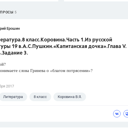
ОПРОСЫ
5
рий Ерошин
ература.8 класс.Коровина.Часть 1.Из русской
уры 19 в.А.С.Пушкин.«Капитанская дочка».Глава V.
.Задание 3.
ой?
онимаете слова Гринева о «благом потрясении»?
бря 2017
Литература
8 класс
Коровина В.Я.