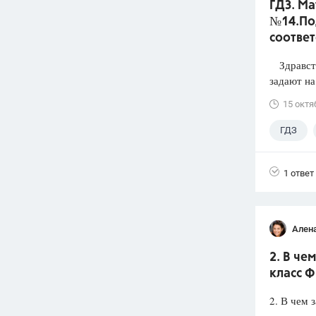
ГДЗ. Ма
№14.По
соответ
Здравству
задают на
15 октя
ГДЗ
1 ответ
Ален
2. В че
класс Ф
2. В чем 