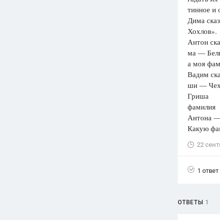
тинное и 
Вузы
Дима ска
1752
ответа
Х
Антон ск
Олимпиады
ма — Бел
82
ответа
а моя фа
Spotlight
Вадим ска
1551
ответ
ш
Гриш
ГИА
фамилия
280
ответов
Антона —
Какую фа
22 сент
1 ответ
ОТВЕТЫ
1