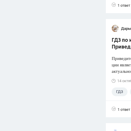
1 ответ
Дарь
ГДЗ по 
Привед
Приведите
ции являе
актуально
14 октя
ГДЗ
1 ответ