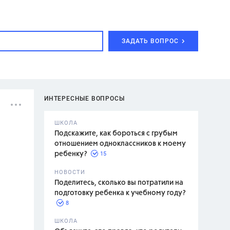
ЗАДАТЬ ВОПРОС
ИНТЕРЕСНЫЕ ВОПРОСЫ
ШКОЛА
Подскажите, как бороться с грубым
отношением одноклассников к моему
15
ребенку?
с,
7 класс,
НОВОСТИ
2 класс
Поделитесь, сколько вы потратили на
подготовку ребенка к учебному году?
8
.,
ШКОЛА
асян Л.С.,