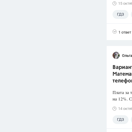
15 октя
ГДЗ
1 ответ
Ольга
Вариант
Математ
телефо
Плата за 
на 12%. С
14 октя
ГДЗ