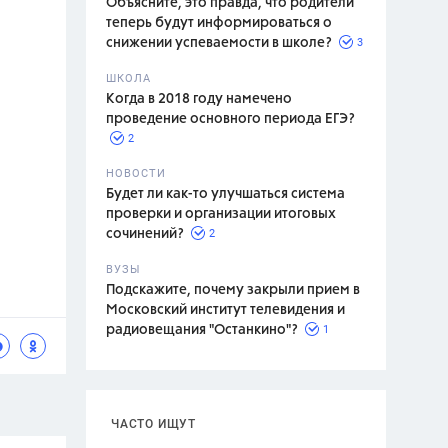
Объясните, это правда, что родители
теперь будут информироваться о
3
снижении успеваемости в школе?
ШКОЛА
спитание
Когда в 2018 году намечено
проведение основного периода ЕГЭ?
2
НОВОСТИ
 а
Будет ли как-то улучшаться система
проверки и организации итоговых
2
сочинений?
ВУЗЫ
Подскажите, почему закрыли прием в
Московский институт телевидения и
1
радиовещания "Останкино"?
ЧАСТО ИЩУТ