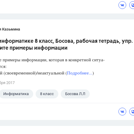
я Казьмина
информатике 8 класс, Босова, рабочая тетрадь, упр. 
ите примеры информации
 примеры информации, которая в конкретной ситуа-
тся:
й (своевременной)/неактуальной (
Подробнее...
)
бря 2017
Информатика
8 класс
Босова Л.Л