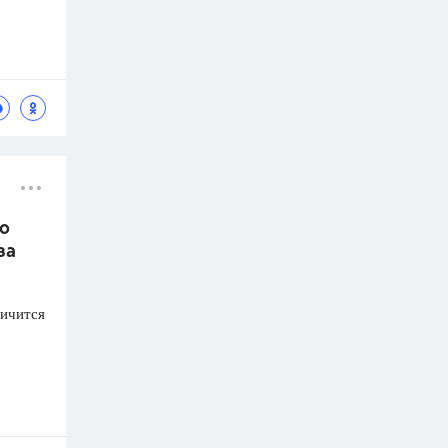
по
за
личится