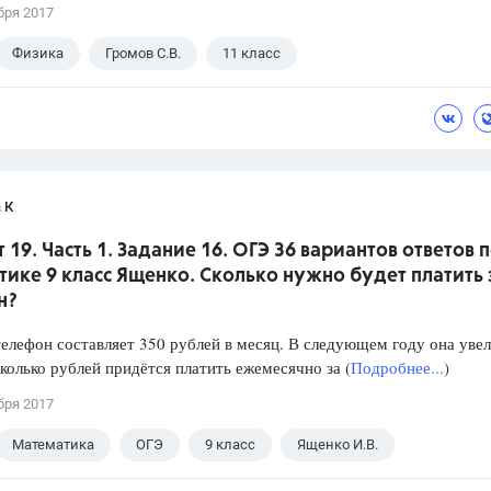
бря 2017
Физика
Громов С.В.
11 класс
 К
 19. Часть 1. Задание 16. ОГЭ 36 вариантов ответов 
ике 9 класс Ященко. Сколько нужно будет платить 
н?
телефон составляет 350 рублей в месяц. В следующем году она уве
колько рублей придётся платить ежемесячно за (
Подробнее...
)
бря 2017
Математика
ОГЭ
9 класс
Ященко И.В.