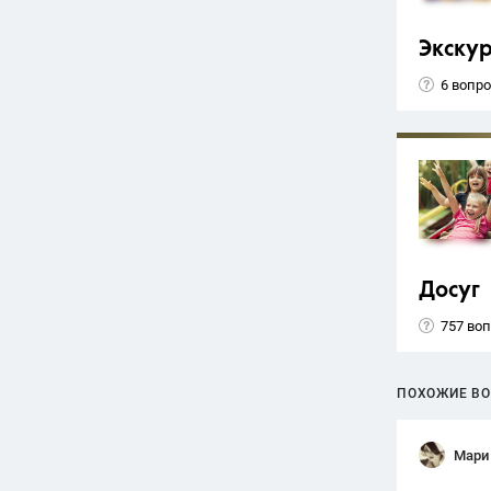
Экску
6 вопр
Досуг
757 во
ПОХОЖИЕ В
Мари