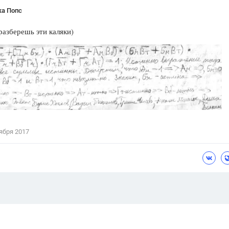
ка Попс
разберешь эти каляки)
ября 2017