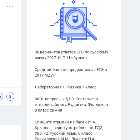
36 вариантов ответов ЕГЭ по русскому
языку 2017. И. П. Цыбулько
Средний балл по предметам за ЕГЭ в
2017 году?
Лабораторная 1. Физика 7 класс
№10. вопросы к §1-3. Составьте в
тетради таблицу. Рудзитис, Фельдман
8 класс химия
Спишите отрывки из басен И. А.
Крылова, верно употребляя не. ГДЗ,
Упр. 72, Русский язык, 6 класс,
Разумовская М.М., Леканта П.А.