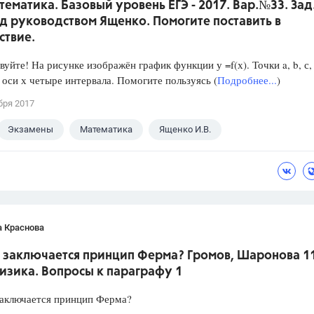
тематика. Базовый уровень ЕГЭ - 2017. Вар.№33. Зад
д руководством Ященко. Помогите поставить в
ствие.
йте! На рисунке изображён график функции у =f(х). Точки a, b, с, 
 оси х четыре интервала. Помогите пользуясь (
Подробнее...
)
бря 2017
Экзамены
Математика
Ященко И.В.
а Краснова
м заключается принцип Ферма? Громов, Шаронова 1
изика. Вопросы к параграфу 1
заключается принцип Ферма?