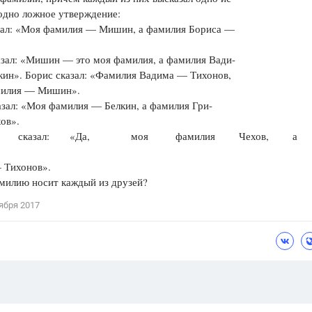
одно ложное утверждение:
Цветков Л. А.
зал: «Моя фамилия — Мишин, а фамилия Бориса —
охлов».
Психология
азал: «Мишин — это моя фамилия, а фамилия Вади-
Отношения,
Любовь,
Красота,
Во
кин». Борис сказал: «Фамилия Вадима — Тихонов,
милия — Мишин».
ПОКАЗАТЬ ВСЕ
зал: «Моя фамилия — Белкин, а фамилия Гри-
и — Чехов».
а сказал: «Да, моя фамилия Чехов,
 Тихонов».
милию носит каждый из друзей?
ября 2017