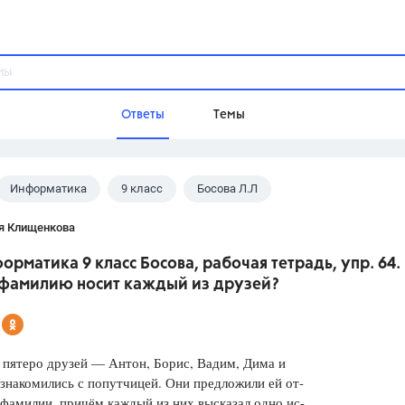
Ответы
Темы
Информатика
9 класс
Босова Л.Л
ы
Домашнее задание
Русский язык,
Химия,
Геометрия,
я Клищенкова
Обществознание,
Физика
орматика 9 класс Босова, рабочая тетрадь, упр. 64.
Школа
фамилию носит каждый из друзей?
9 класс,
8 класс,
11 класс,
10 клас
6 класс,
4 класс,
5 класс,
1 класс,
Учебники
 пятеро друзей — Антон, Борис, Вадим, Дима и
накомились с попутчицей. Они предложили ей от-
Разумовская М.М.,
Габриелян О.С
 фамилии, причём каждый из них высказал одно ис-
Рудзитис Г.Е.,
Цыбулько И.П.,
Атан