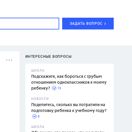
ЗАДАТЬ ВОПРОС
ИНТЕРЕСНЫЕ ВОПРОСЫ
ШКОЛА
Подскажите, как бороться с грубым
отношением одноклассников к моему
15
ребенку?
с,
7 класс,
НОВОСТИ
2 класс
Поделитесь, сколько вы потратили на
подготовку ребенка к учебному году?
8
.,
ШКОЛА
асян Л.С.,