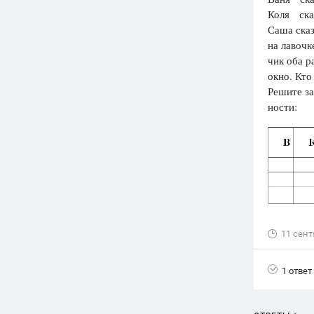
Коля ск
Вузы
Саша сказ
1752
ответа
на лавочк
чик оба р
Олимпиады
окно. Кто
82
ответа
Решите за
Spotlight
ности:
1551
ответ
ГИА
280
ответов
11 сент
1 ответ