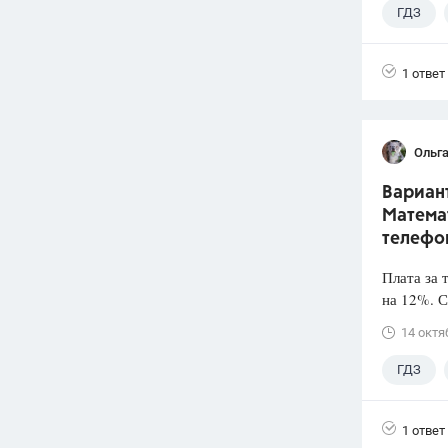
ГДЗ
1 ответ
Ольга
Вариант
Математ
телефо
Плата за 
на 12%. С
14 октя
ГДЗ
1 ответ