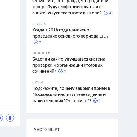
Объясните, это правда, что родители
теперь будут информироваться о
3
снижении успеваемости в школе?
ШКОЛА
спитание
Когда в 2018 году намечено
проведение основного периода ЕГЭ?
2
НОВОСТИ
Будет ли как-то улучшаться система
проверки и организации итоговых
2
сочинений?
ВУЗЫ
Подскажите, почему закрыли прием в
Московский институт телевидения и
1
радиовещания "Останкино"?
ЧАСТО ИЩУТ