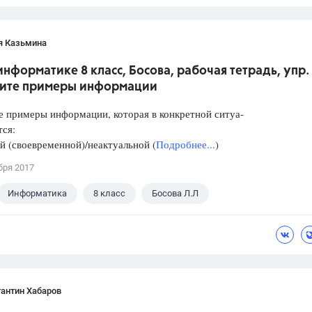
я Казьмина
информатике 8 класс, Босова, рабочая тетрадь, упр. 
ите примеры информации
 примеры информации, которая в конкретной ситуа-
тся:
й (своевременной)/неактуальной (
Подробнее...
)
бря 2017
Информатика
8 класс
Босова Л.Л
антин Хабаров