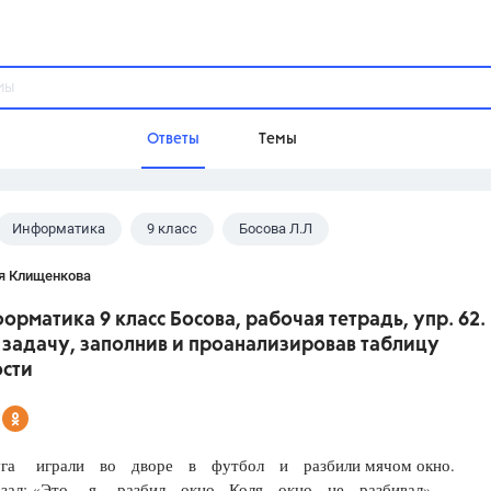
Ответы
Темы
Информатика
9 класс
Босова Л.Л
ы
Домашнее задание
Русский язык,
Химия,
Геометрия,
я Клищенкова
Обществознание,
Физика
орматика 9 класс Босова, рабочая тетрадь, упр. 62.
Школа
 задачу, заполнив и проанализировав таблицу
9 класс,
8 класс,
11 класс,
10 клас
ости
6 класс,
4 класс,
5 класс,
1 класс,
Учебники
га играли во дворе в футбол и разбили мячом окно.
Разумовская М.М.,
Габриелян О.С
азал: «Это я разбил окно, Коля окно не разбивал».
Рудзитис Г.Е.,
Цыбулько И.П.,
Атан