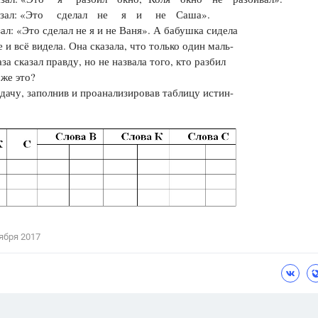
азал: «Это сделал не я и не Саша».
Цветков Л. А.
ал: «Это сделал не я и не Ваня». А бабушка сидела
е и всё видела. Она сказала, что только один маль-
Психология
аза сказал правду, но не назвала того, кто разбил
Отношения,
Любовь,
Красота,
Во
 же это?
дачу, заполнив и проанализировав таблицу истин-
ПОКАЗАТЬ ВСЕ
ября 2017