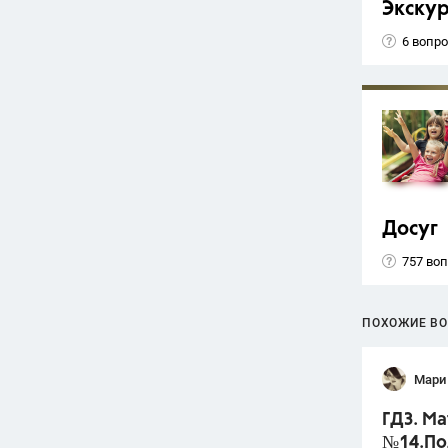
Экску
6 вопр
Досуг
757 во
ПОХОЖИЕ В
Мари
ГДЗ. Ма
№14.По