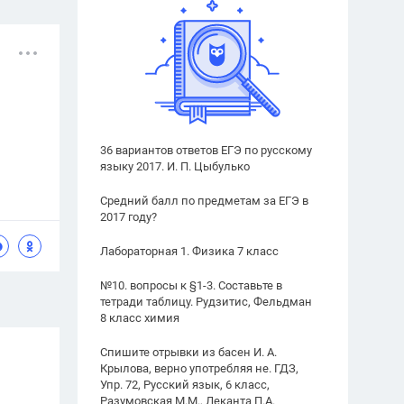
36 вариантов ответов ЕГЭ по русскому
языку 2017. И. П. Цыбулько
Средний балл по предметам за ЕГЭ в
2017 году?
Лабораторная 1. Физика 7 класс
№10. вопросы к §1-3. Составьте в
тетради таблицу. Рудзитис, Фельдман
8 класс химия
Спишите отрывки из басен И. А.
Крылова, верно употребляя не. ГДЗ,
Упр. 72, Русский язык, 6 класс,
Разумовская М.М., Леканта П.А.