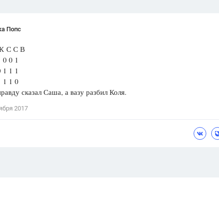
ка Попс
С С В
1 0 0 1
0 1 1 1
1 1 1 0
правду сказал Саша, а вазу разбил Коля.
ября 2017