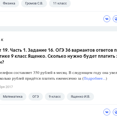
Физика
Громов С.В.
11 класс
 К
 19. Часть 1. Задание 16. ОГЭ 36 вариантов ответов 
ике 9 класс Ященко. Сколько нужно будет платить 
н?
телефон составляет 350 рублей в месяц. В следующем году она уве
колько рублей придётся платить ежемесячно за (
Подробнее...
)
бря 2017
Математика
ОГЭ
9 класс
Ященко И.В.