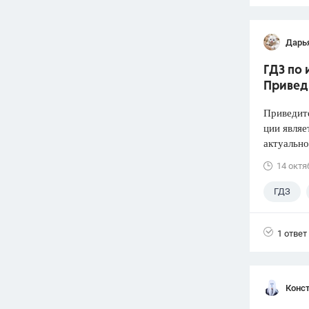
Дарь
ГДЗ по 
Привед
Приведите
ции являе
актуально
14 октя
ГДЗ
1 ответ
Конст