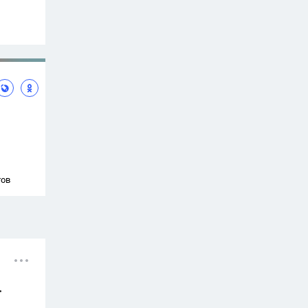
тов
.