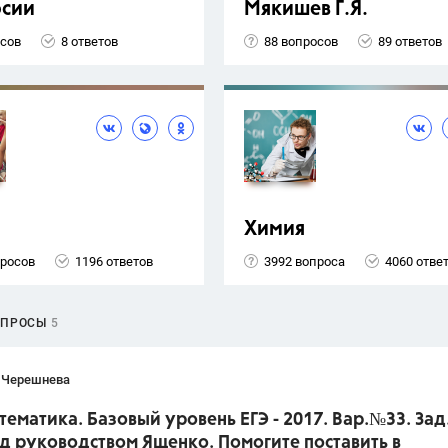
рсии
Мякишев Г.Я.
осов
8 ответов
88 вопросов
89 ответов
Химия
просов
1196 ответов
3992 вопроса
4060 отве
ОПРОСЫ
5
 Черешнева
тематика. Базовый уровень ЕГЭ - 2017. Вар.№33. Зад
д руководством Ященко. Помогите поставить в