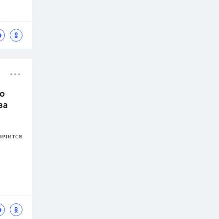
по
за
личится