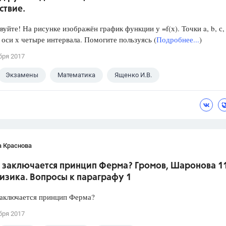
ствие.
йте! На рисунке изображён график функции у =f(х). Точки a, b, с, 
 оси х четыре интервала. Помогите пользуясь (
Подробнее...
)
бря 2017
Экзамены
Математика
Ященко И.В.
а Краснова
м заключается принцип Ферма? Громов, Шаронова 1
изика. Вопросы к параграфу 1
заключается принцип Ферма?
бря 2017