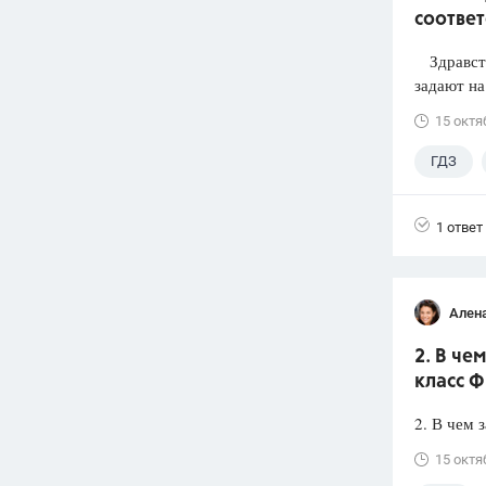
соответ
Здравству
задают на
15 октя
ГДЗ
1 ответ
Ален
2. В че
класс Ф
2. В чем 
15 октя