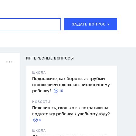
ЗАДАТЬ ВОПРОС
ИНТЕРЕСНЫЕ ВОПРОСЫ
ШКОЛА
Подскажите, как бороться с грубым
отношением одноклассников к моему
15
ребенку?
с,
7 класс,
НОВОСТИ
2 класс
Поделитесь, сколько вы потратили на
подготовку ребенка к учебному году?
8
.,
ШКОЛА
асян Л.С.,