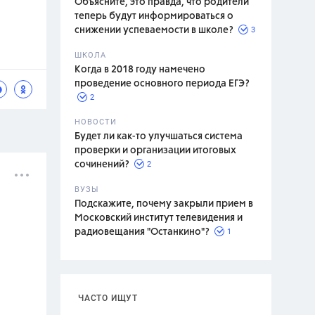
Объясните, это правда, что родители
теперь будут информироваться о
3
снижении успеваемости в школе?
ШКОЛА
спитание
Когда в 2018 году намечено
проведение основного периода ЕГЭ?
2
НОВОСТИ
Будет ли как-то улучшаться система
проверки и организации итоговых
2
сочинений?
ВУЗЫ
Подскажите, почему закрыли прием в
Московский институт телевидения и
1
радиовещания "Останкино"?
ЧАСТО ИЩУТ