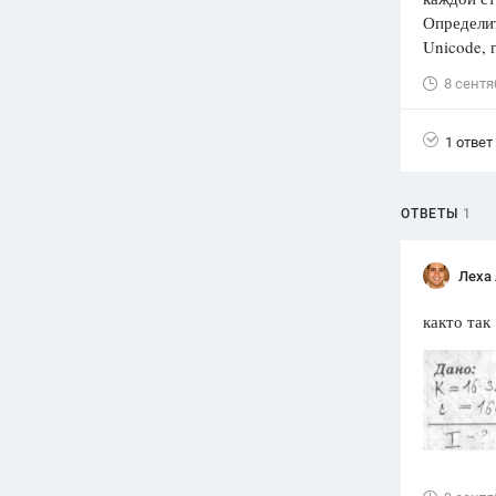
Определи
Вузы
Unicode, 
1752
ответа
8 сентя
Олимпиады
82
ответа
1 ответ
Spotlight
1551
ответ
ОТВЕТЫ
1
ГИА
280
ответов
Леха
както так