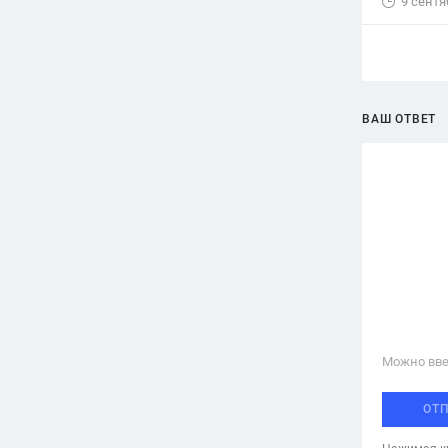
9 сентя
ВАШ ОТВЕТ
Можно вве
ОТ