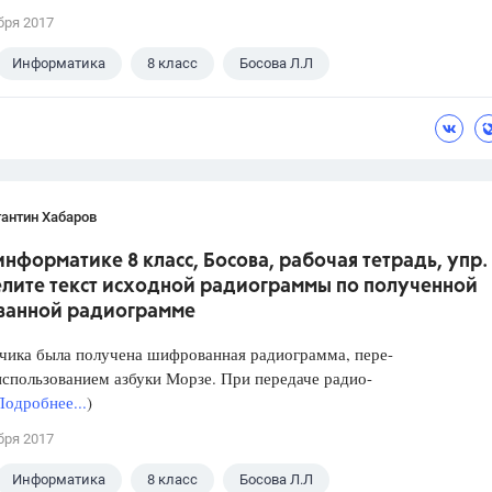
бря 2017
Информатика
8 класс
Босова Л.Л
антин Хабаров
информатике 8 класс, Босова, рабочая тетрадь, упр. 
лите текст исходной радиограммы по полученной
анной радиограмме
чика была получена шифрованная радиограмма, пере-
использованием азбуки Морзе. При передаче радио-
Подробнее...
)
бря 2017
Информатика
8 класс
Босова Л.Л