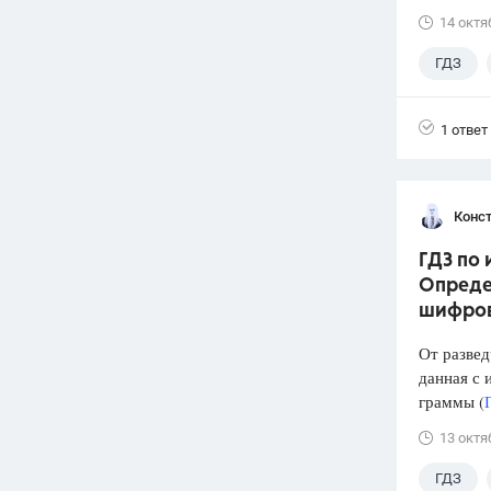
14 октя
ГДЗ
1 ответ
Конст
ГДЗ по 
Опреде
шифров
От развед
данная с 
граммы (
13 октя
ГДЗ