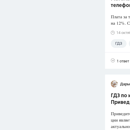
телефо
Плата за 
на 12%. С
14 октя
ГДЗ
1 ответ
Дарь
ГДЗ по 
Привед
Приведите
ции являе
актуально