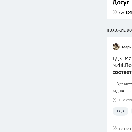
Досуг
757 во
ПОХОЖИЕ В
Мари
ГДЗ. Ма
№14.По
соответ
Здравству
задают на
15 октя
ГДЗ
1 ответ