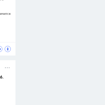
личится
6.