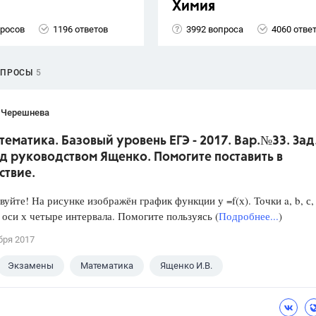
Химия
просов
1196 ответов
3992 вопроса
4060 отве
ОПРОСЫ
5
 Черешнева
тематика. Базовый уровень ЕГЭ - 2017. Вар.№33. Зад
д руководством Ященко. Помогите поставить в
ствие.
йте! На рисунке изображён график функции у =f(х). Точки a, b, с, 
 оси х четыре интервала. Помогите пользуясь (
Подробнее...
)
бря 2017
Экзамены
Математика
Ященко И.В.