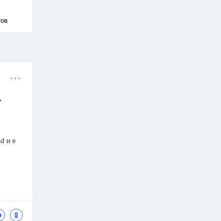
тов
.
d и е