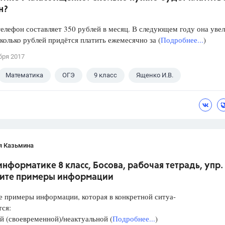
н?
телефон составляет 350 рублей в месяц. В следующем году она уве
колько рублей придётся платить ежемесячно за (
Подробнее...
)
бря 2017
Математика
ОГЭ
9 класс
Ященко И.В.
я Казьмина
информатике 8 класс, Босова, рабочая тетрадь, упр. 
ите примеры информации
 примеры информации, которая в конкретной ситуа-
тся:
й (своевременной)/неактуальной (
Подробнее...
)