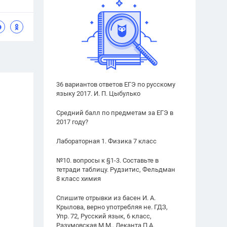
36 вариантов ответов ЕГЭ по русскому
языку 2017. И. П. Цыбулько
Средний балл по предметам за ЕГЭ в
2017 году?
Лабораторная 1. Физика 7 класс
№10. вопросы к §1-3. Составьте в
тетради таблицу. Рудзитис, Фельдман
8 класс химия
Спишите отрывки из басен И. А.
Крылова, верно употребляя не. ГДЗ,
Упр. 72, Русский язык, 6 класс,
Разумовская М.М., Леканта П.А.