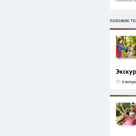
Нажимая кн
ПОХОЖИЕ Т
Экску
6 вопр