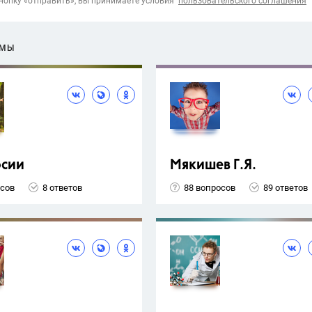
опку «отправить», вы принимаете условия
пользовательского соглашения
ЕМЫ
рсии
Мякишев Г.Я.
осов
8 ответов
88 вопросов
89 ответов