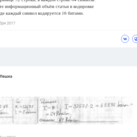
те информационный объём статьи в кодировке
Цветков Л. А.
где каждый символ кодируется 16 битами.
Психология
бря 2017
Отношения,
Любовь,
Красота,
Во
ПОКАЗАТЬ ВСЕ
 Лешка