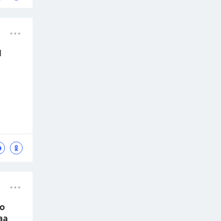
1
по
за