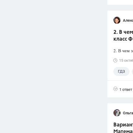
Ален
2. В че
класс Ф
2. В чем 
15 октя
ГДЗ
1 ответ
Ольга
Вариант
Математ