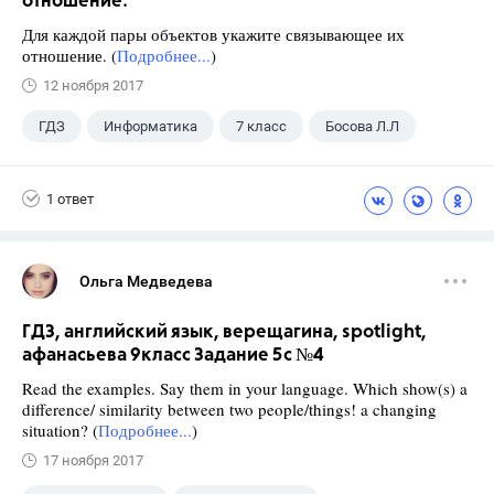
отношение.
Для каждой пары объектов укажите связывающее их
отношение. (
Подробнее...
)
12 ноября 2017
ГДЗ
Информатика
7 класс
Босова Л.Л
1 ответ
Ольга Медведева
ГДЗ, английский язык, верещагина, spotlight,
афанасьева 9класс Задание 5c №4
Read the examples. Say them in your language. Which show(s) a
difference/ similarity between two people/things! a changing
situation? (
Подробнее...
)
17 ноября 2017