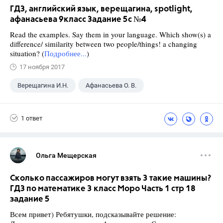
ГДЗ, английский язык, верещагина, spotlight,
афанасьева 9класс Задание 5c №4
Read the examples. Say them in your language. Which show(s) a
difference/ similarity between two people/things! a changing
situation? (
Подробнее...
)
17 ноября 2017
Верещагина И.Н.
Афанасьева О. В.
9 класс
+2
Английский язык
1 ответ
Spotlight
Ольга Мещерская
Сколько пассажиров могут взять 3 такие машины?
ГДЗ по математике 3 класс Моро Часть 1 стр 18
задание 5
Всем привет) Ребятушки, подсказывайте решение: