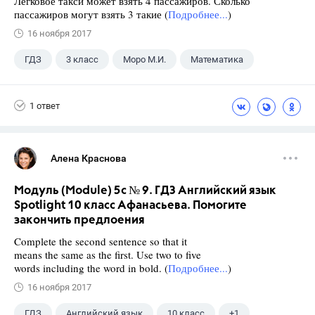
Легковое такси может взять 4 пассажиров. Сколько
пассажиров могут взять 3 такие (
Подробнее...
)
16 ноября 2017
ГДЗ
3 класс
Моро М.И.
Математика
1 ответ
Алена Краснова
Модуль (Module) 5c № 9. ГДЗ Английский язык
Spotlight 10 класс Афанасьева. Помогите
закончить предлоения
Complete the second sentence so that it
means the same as the first. Use two to five
words including the word in bold. (
Подробнее...
)
16 ноября 2017
ГДЗ
Английский язык
10 класс
+1