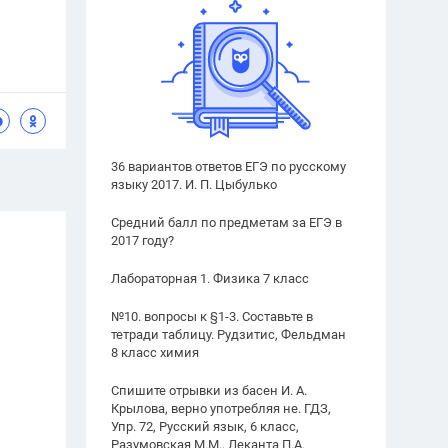
36 вариантов ответов ЕГЭ по русскому
языку 2017. И. П. Цыбулько
Средний балл по предметам за ЕГЭ в
2017 году?
Лабораторная 1. Физика 7 класс
№10. вопросы к §1-3. Составьте в
тетради таблицу. Рудзитис, Фельдман
8 класс химия
Спишите отрывки из басен И. А.
Крылова, верно употребляя не. ГДЗ,
Упр. 72, Русский язык, 6 класс,
Разумовская М.М., Леканта П.А.