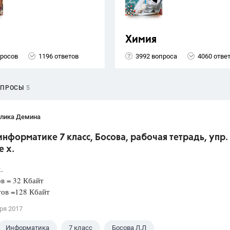
Химия
просов
1196 ответов
3992 вопроса
4060 отве
ОПРОСЫ
5
лика Демина
информатике 7 класс, Босова, рабочая тетрадь, упр. 
 х.
.
ов = 32 Кбайт
тов =128 Кбайт
ря 2017
Информатика
7 класс
Босова Л.Л