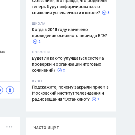
Объясните, это правда, что родители
теперь будут информироваться о
3
снижении успеваемости в школе?
ШКОЛА
спитание
Когда в 2018 году намечено
проведение основного периода ЕГЭ?
2
ба»
НОВОСТИ
Будет ли как-то улучшаться система
проверки и организации итоговых
2
сочинений?
ВУЗЫ
Подскажите, почему закрыли прием в
Московский институт телевидения и
1
радиовещания "Останкино"?
ЧАСТО ИЩУТ