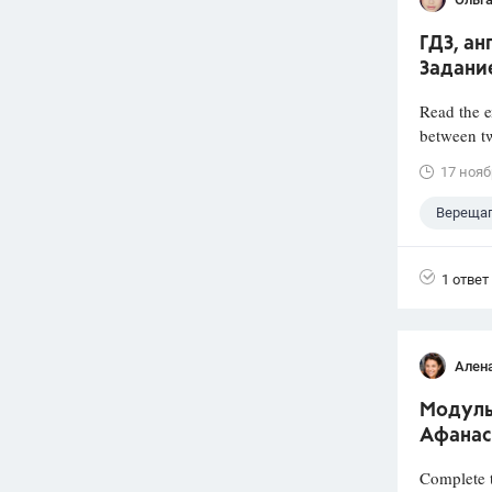
ГДЗ, ан
Задани
Read the e
between tw
17 нояб
Верещаг
Английс
1 ответ
Ален
Модуль 
Афанас
Complete t