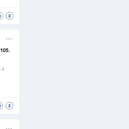
105.
..
)