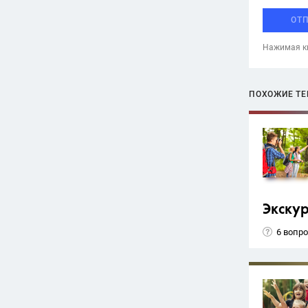
ОТ
Нажимая кн
ПОХОЖИЕ Т
Экску
6 вопр