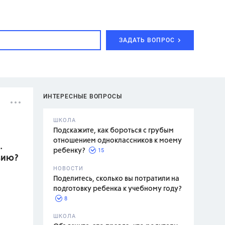
ЗАДАТЬ ВОПРОС
ИНТЕРЕСНЫЕ ВОПРОСЫ
ШКОЛА
Подскажите, как бороться с грубым
отношением одноклассников к моему
.
15
ребенку?
вию?
с,
7 класс,
НОВОСТИ
2 класс
Поделитесь, сколько вы потратили на
подготовку ребенка к учебному году?
8
.,
ШКОЛА
асян Л.С.,