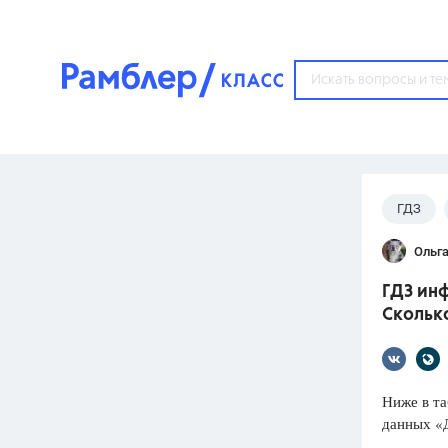
?
ГДЗ
Популярные тем
Ольга
ГДЗ
67571
ответ
ГДЗ инф
ЕГЭ
Скольк
3273
ответа
ОГЭ
3460
ответов
Ниже в т
данных «
ФИПИ
30
ответов