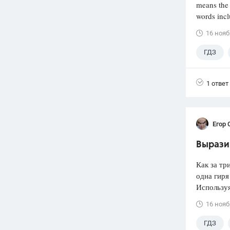
means the 
words incl
16 нояб
ГДЗ
1 ответ
Егор 
Вырази 
Как за тр
одна гиря
Используя
16 нояб
ГДЗ