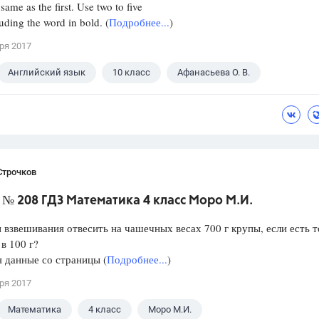
same as the first. Use two to five
uding the word in bold. (
Подробнее...
)
ря 2017
Английский язык
10 класс
Афанасьева О. В.
Строчков
№ 208 ГДЗ Математика 4 класс Моро М.И.
и взвешивания отвесить на чашечных весах 700 г крупы, если есть т
 в 100 г?
 данные со страницы (
Подробнее...
)
ря 2017
Математика
4 класс
Моро М.И.