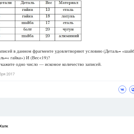
Цветков Л. А.
Психология
Отношения,
Любовь,
Красота,
Во
ПОКАЗАТЬ ВСЕ
аписей в данном фрагменте удовлетворяют условию (Деталь= «шай
ь=« гайка») И (Вес<19)?
укажите одно число — искомое количество записей.
бря 2017
Халк