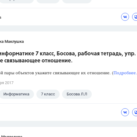
а
ка Маклушка
информатике 7 класс, Босова, рабочая тетрадь, упр. 
е связывающее отношение.
й пары объектов укажите связывающее их отношение. (
Подробнее.
ря 2017
Информатика
7 класс
Босова Л.Л
а Медведева