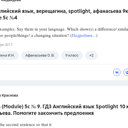
глийский язык, верещагина, spotlight, афанасьева 9
е 5c №4
xamples. Say them in your language. Which show(s) a difference/ simila
o people/things! a changing situation? (
Подробнее...
)
ря 2017
ина И.Н.
Афанасьева О. В.
9 класс
+2
кий язык
Spotlight
а Краснова
(Module) 5c № 9. ГДЗ Английский язык Spotlight 10 
ьева. Помогите закончить предлоения
he second sentence so that it