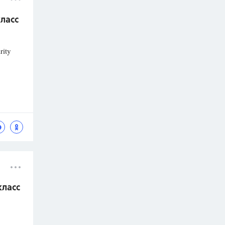
класс
rity
класс