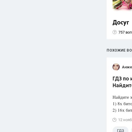
Досуг
757 во
ПОХОЖИЕ В
Анже
ГДЗ по 
Найдите
Найдите х
1) 8x бит
2) 16х би
12 нояб
ГДЗ