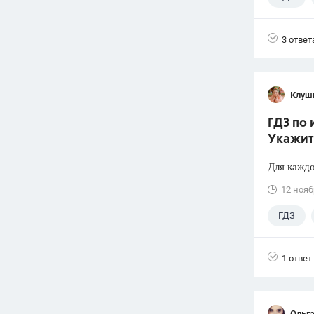
3 ответ
Клуш
ГДЗ по 
Укажит
Для каждо
12 нояб
ГДЗ
1 ответ
Ольг