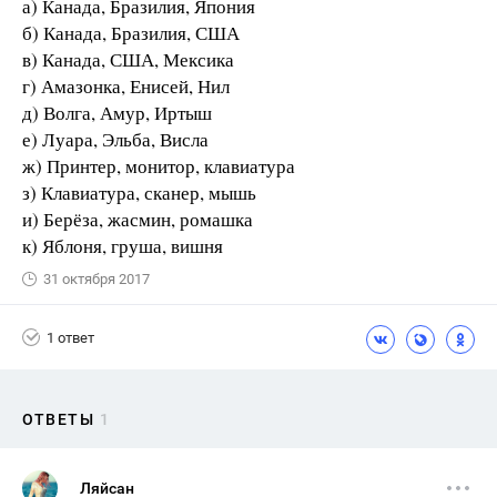
а) Канада, Бразилия, Япония
б) Канада, Бразилия, США
в) Канада, США, Мексика
г) Амазонка, Енисей, Нил
д) Волга, Амур, Иртыш
е) Луара, Эльба, Висла
ж) Принтер, монитор, клавиатура
з) Клавиатура, сканер, мышь
и) Берёза, жасмин, ромашка
к) Яблоня, груша, вишня
31 октября 2017
1 ответ
ОТВЕТЫ
1
Ляйсан