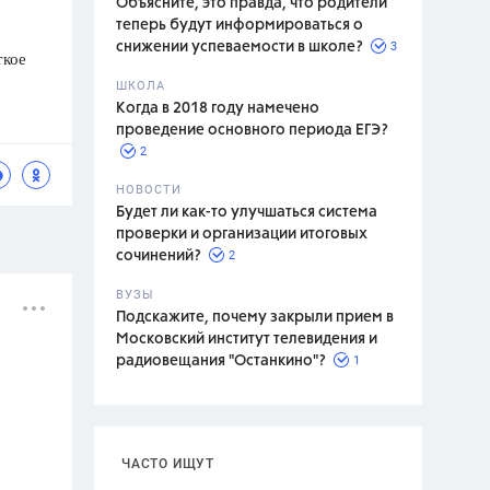
Объясните, это правда, что родители
теперь будут информироваться о
3
снижении успеваемости в школе?
ткое
ШКОЛА
спитание
Когда в 2018 году намечено
проведение основного периода ЕГЭ?
2
НОВОСТИ
Будет ли как-то улучшаться система
проверки и организации итоговых
2
сочинений?
ВУЗЫ
Подскажите, почему закрыли прием в
Московский институт телевидения и
1
радиовещания "Останкино"?
ЧАСТО ИЩУТ