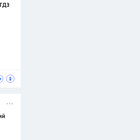
 ГДЗ
ий