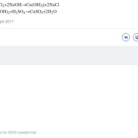
l
+2NaOH→Cu(OH)
|+2NaCl
2
2
OH)
+H
SO
→CuSO
+2H
O
2
2
4
4
2
ря 2017
сти 4000 cимволов