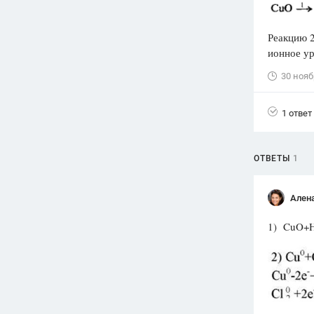
Вузы
Реакцию 2
1752
ответа
ионное ур
Олимпиады
30 нояб
82
ответа
Spotlight
1 ответ
1551
ответ
ГИА
280
ответов
ОТВЕТЫ
1
Ален
1) CuO+