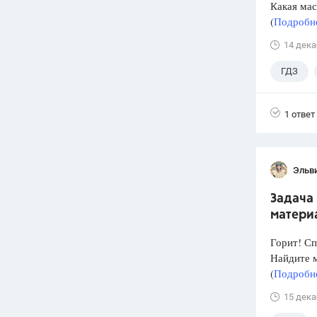
Какая мас
(
Подробне
14 дека
ГДЗ
1 ответ
Эльв
Задача 
материа
Горит! Сп
Найдите м
(
Подробне
15 дека