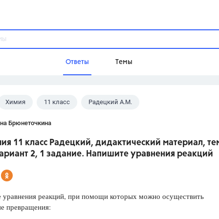
Ответы
Темы
Химия
11 класс
Радецкий А.М.
ы
Домашнее задание
Русский язык,
Химия,
Геометрия,
ана Брюнеточкина
Обществознание,
Физика
ия 11 класс Радецкий, дидактический материал, тем
Школа
вариант 2, 1 задание. Напишите уравнения реакций
9 класс,
8 класс,
11 класс,
10 клас
6 класс,
4 класс,
5 класс,
1 класс,
Учебники
 уравнения реакций, при помощи которых можно осуществить
е превращения:
Разумовская М.М.,
Габриелян О.С
Рудзитис Г.Е.,
Цыбулько И.П.,
Атан