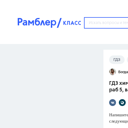
?
ГДЗ
Популярные тем
Богд
ГДЗ
67571
ответ
ГДЗ хим
ЕГЭ
раб 5, 
3273
ответа
ОГЭ
3460
ответов
Напишите
следующи
ФИПИ
30
ответов