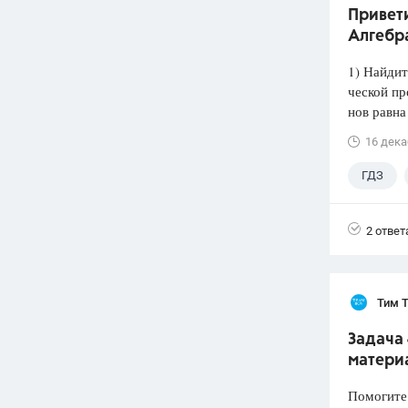
Привети
Алгебра
1) Найдит
ческой пр
нов равна
16 дека
ГДЗ
2 ответ
Тим 
Задача 
материа
Помогите 