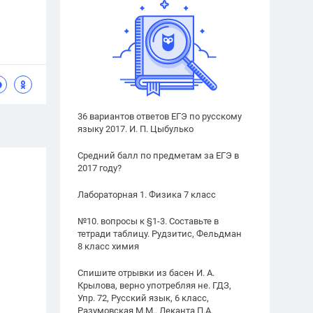
36 вариантов ответов ЕГЭ по русскому
языку 2017. И. П. Цыбулько
Средний балл по предметам за ЕГЭ в
2017 году?
Лабораторная 1. Физика 7 класс
№10. вопросы к §1-3. Составьте в
тетради таблицу. Рудзитис, Фельдман
8 класс химия
Спишите отрывки из басен И. А.
Крылова, верно употребляя не. ГДЗ,
Упр. 72, Русский язык, 6 класс,
Разумовская М.М., Леканта П.А.