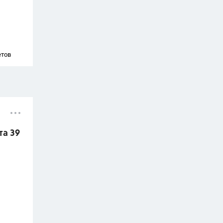
етов
та 39