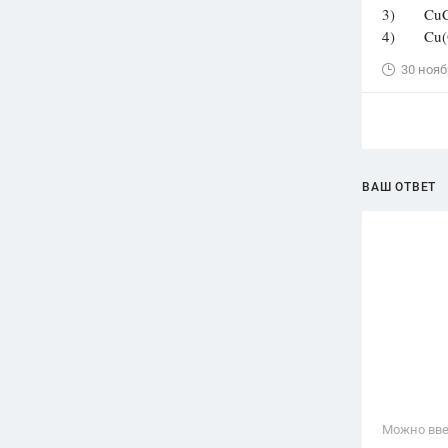
3) CuC
4) Cu(
30 нояб
ВАШ ОТВЕТ
Можно вве