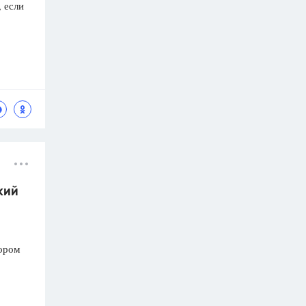
 если
кий
тором