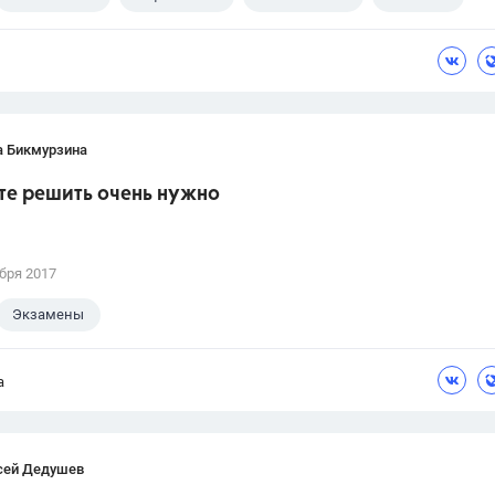
а Бикмурзина
те решить очень нужно
бря 2017
Экзамены
а
сей Дедушев