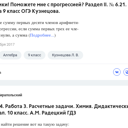
ки! Поможете мне с прогрессией? Раздел II. № 6.21.
 9 класс ОГЭ Кузнецова.
е сумму первых десяти членов арифмети-
огрессии, если сумма первых трех ее чле-
 нулю, а сумма (
Подробнее...
)
бря 2017
Алгебра
9 класс
Кузнецова Л. В.
а
Тирапольский
4. Работа 3. Расчетные задачи. Химия. Дидактическ
л. 10 класс. А.М. Радецкий ГДЗ
найти решение вот на такую задачу: