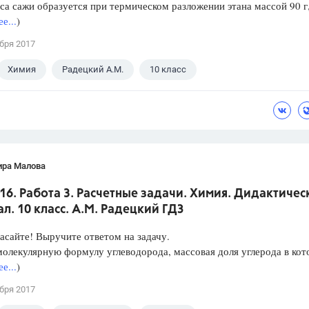
са сажи образуется при термическом разложении этана массой 90 г,
е...
)
бря 2017
Химия
Радецкий А.М.
10 класс
ира Малова
16. Работа 3. Расчетные задачи. Химия. Дидактичес
л. 10 класс. А.М. Радецкий ГДЗ
асайте! Выручите ответом на задачу.
олекулярную формулу углеводорода, массовая доля углерода в ко
е...
)
бря 2017