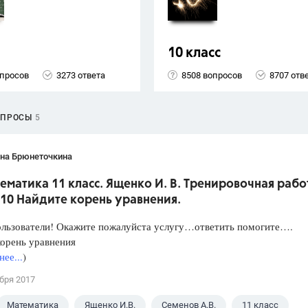
10 класс
опросов
3273 ответа
8508 вопросов
8707 отв
ОПРОСЫ
5
ана Брюнеточкина
ематика 11 класс. Ященко И. В. Тренировочная рабо
10 Найдите корень уравнения.
ользователи! Окажите пожалуйста услугу…ответить помогите….
орень уравнения
ее...
)
бря 2017
Математика
Ященко И.В.
Семенов А.В.
11 класс