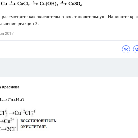
Цветков Л. А.
 рассмотрите как окислительно-восстановительную. Напишите кра
Психология
авнение реакции 3.
Отношения,
Любовь,
Красота,
Во
ря 2017
ПОКАЗАТЬ ВСЕ
а Краснова
H
→Cu+H
O
2
2