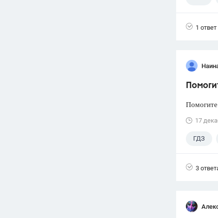
1 ответ
Наин
Помоги
Помогите
17 дека
ГДЗ
3 ответ
Алек