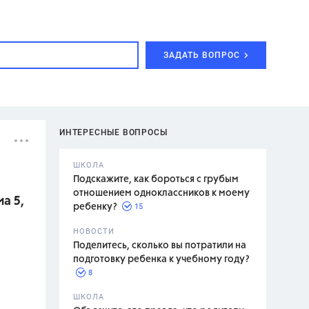
ЗАДАТЬ ВОПРОС
ИНТЕРЕСНЫЕ ВОПРОСЫ
ШКОЛА
Подскажите, как бороться с грубым
отношением одноклассников к моему
а 5,
15
ребенку?
с,
7 класс,
НОВОСТИ
2 класс
Поделитесь, сколько вы потратили на
подготовку ребенка к учебному году?
8
.,
ШКОЛА
асян Л.С.,