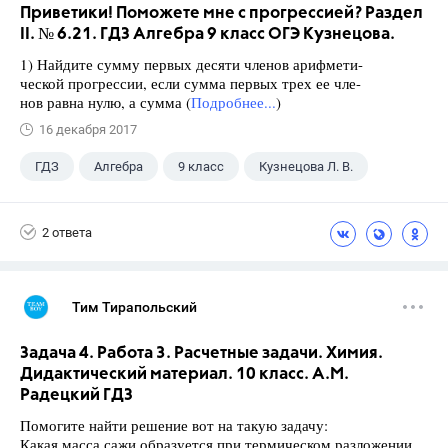
Приветики! Поможете мне с прогрессией? Раздел
II. № 6.21. ГДЗ Алгебра 9 класс ОГЭ Кузнецова.
1) Найдите сумму первых десяти членов арифмети-
ческой прогрессии, если сумма первых трех ее чле-
нов равна нулю, а сумма (
Подробнее...
)
16 декабря 2017
ГДЗ
Алгебра
9 класс
Кузнецова Л. В.
2 ответа
Тим Тирапольский
Задача 4. Работа 3. Расчетные задачи. Химия.
Дидактический материал. 10 класс. А.М.
Радецкий ГДЗ
Помогите найти решение вот на такую задачу:
Какая масса сажи образуется при термическом разложении