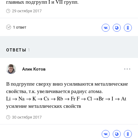
главных подгрупп I и VII групп.
29 октября 2017
1 ответ
ОТВЕТЫ
1
Алик Котов
В подгруппе сверху вниз усиливаются металлические
свойства, т.к. увеличивается радиус атома.
Li → Na → K → Cs → Rb → Fr F → Cl →Br → I → At
усиление металлических свойств
30 октября 2017