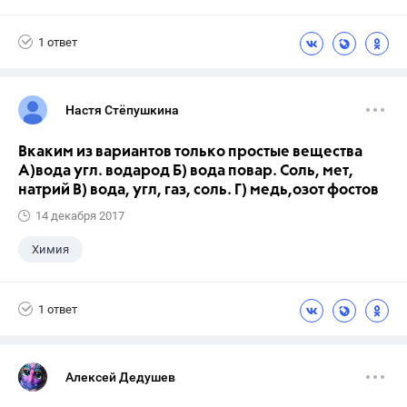
Семенов А.В.
11 класс
1 ответ
Настя Стёпушкина
Вкаким из вариантов только простые вещества
А)вода угл. водарод Б) вода повар. Соль, мет,
натрий В) вода, угл, газ, соль. Г) медь,озот фостов
14 декабря 2017
Химия
1 ответ
Алексей Дедушев