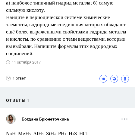
а) наиболее типичный гидрид металла; б) самую
сильную кислоту.
Найдите в периодической системе химические
элементы, водородные соединения которых обладают
ещё более выраженными свойствами гидрида металла
и кислоты, по сравнению с теми веществами, которые
вы выбрали. Напишите формулы этих водородных
соединений.
11 октября 2017
1 ответ
ОТВЕТЫ
1
Богдана Брюнеточкина
NaH, MgH
, AlH
, SiH
, PH
, H
S, HCl
2
3
4
3
2