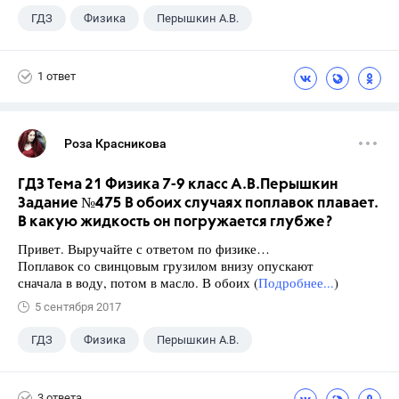
ГДЗ
Физика
Перышкин А.В.
Школа
+1
7 класс
1 ответ
Роза Красникова
ГДЗ Тема 21 Физика 7-9 класс А.В.Перышкин
Задание №475 В обоих случаях поплавок плавает.
В какую жидкость он погружается глубже?
Привет. Выручайте с ответом по физике…
Поплавок со свинцовым грузилом внизу опускают
сначала в воду, потом в масло. В обоих (
Подробнее...
)
5 сентября 2017
ГДЗ
Физика
Перышкин А.В.
Школа
+1
7 класс
3 ответа