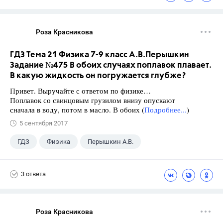
Роза Красникова
ГДЗ Тема 21 Физика 7-9 класс А.В.Перышкин
Задание №475 В обоих случаях поплавок плавает.
В какую жидкость он погружается глубже?
Привет. Выручайте с ответом по физике…
Поплавок со свинцовым грузилом внизу опускают
сначала в воду, потом в масло. В обоих (
Подробнее...
)
5 сентября 2017
ГДЗ
Физика
Перышкин А.В.
Школа
+1
7 класс
3 ответа
Роза Красникова