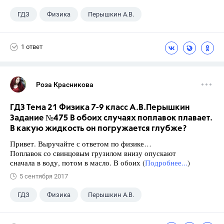
ГДЗ
Физика
Перышкин А.В.
Школа
+1
7 класс
1 ответ
Роза Красникова
ГДЗ Тема 21 Физика 7-9 класс А.В.Перышкин
Задание №475 В обоих случаях поплавок плавает.
В какую жидкость он погружается глубже?
Привет. Выручайте с ответом по физике…
Поплавок со свинцовым грузилом внизу опускают
сначала в воду, потом в масло. В обоих (
Подробнее...
)
5 сентября 2017
ГДЗ
Физика
Перышкин А.В.
Школа
+1
7 класс