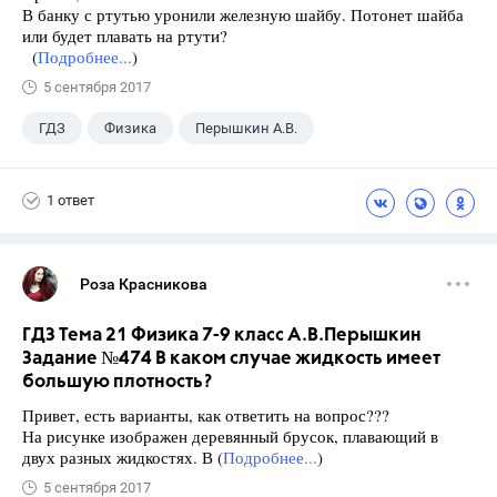
В банку с ртутью уронили железную шайбу. По­тонет шайба
или будет плавать на ртути?
(
Подробнее...
)
5 сентября 2017
ГДЗ
Физика
Перышкин А.В.
Школа
+1
7 класс
1 ответ
Роза Красникова
ГДЗ Тема 21 Физика 7-9 класс А.В.Перышкин
Задание №474 В каком случае жидкость имеет
большую плотность?
Привет, есть варианты, как ответить на вопрос???
На рисунке изображен деревянный брусок, плавающий в
двух разных жидкостях. В (
Подробнее...
)
5 сентября 2017