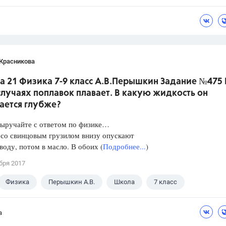
 Красникова
а 21 Физика 7-9 класс А.В.Перышкин Задание №475 
лучаях поплавок плавает. В какую жидкость он
ается глубже?
Выручайте с ответом по физике…
 со свинцовым грузилом внизу опускают
 воду, потом в масло. В обоих (
Подробнее...
)
бря 2017
Физика
Перышкин А.В.
Школа
7 класс
а