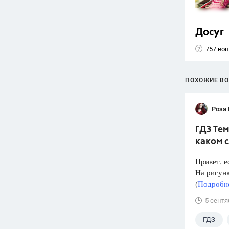
Досуг
757 во
ПОХОЖИЕ В
Роза
ГДЗ Тем
каком 
Привет, е
На рисунк
(
Подробне
5 сентя
ГДЗ