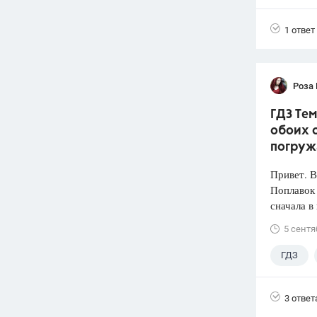
1 ответ
Роза
ГДЗ Тем
обоих с
погруж
Привет. 
Поплавок
сначала в
5 сентя
ГДЗ
3 ответ