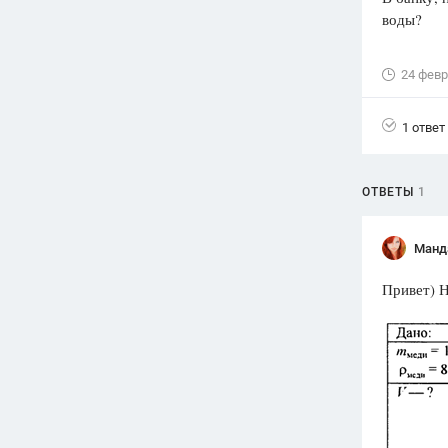
воды?
Вузы
1752
ответа
24 февр
Олимпиады
82
ответа
1 ответ
Spotlight
1551
ответ
ОТВЕТЫ
1
ГИА
280
ответов
Манд
Привет) Н