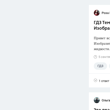
Роза
ГДЗ Тем
Изобра
Привет вс
Изобразит
жидкости.
5 сентя
ГДЗ
1 ответ
Ольг