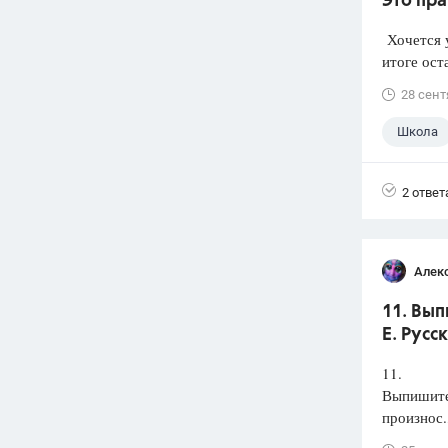
Это пра
Хочется у
итоге ост
28 сент
Школа
2 ответ
Алек
11. Вып
Е. Русс
11.
Выпишите 
произнос.