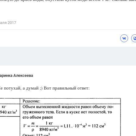
Цветков Л. А.
Психология
аля 2017
Отношения,
Любовь,
Красота,
Во
ПОКАЗАТЬ ВСЕ
аринка Алексеева
е потухай, а думай ;) Вот правильный ответ: