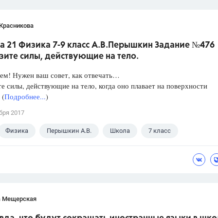
 Красникова
а 21 Физика 7-9 класс А.В.Перышкин Задание №476
зите силы, действующие на тело.
ем! Нужен ваш совет, как отвечать…
е силы, действующие на тело, когда оно плавает на поверхности
 (
Подробнее...
)
бря 2017
Физика
Перышкин А.В.
Школа
7 класс
а Мещерская