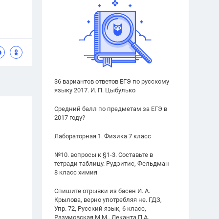
36 вариантов ответов ЕГЭ по русскому
языку 2017. И. П. Цыбулько
Средний балл по предметам за ЕГЭ в
2017 году?
Лабораторная 1. Физика 7 класс
№10. вопросы к §1-3. Составьте в
тетради таблицу. Рудзитис, Фельдман
8 класс химия
Спишите отрывки из басен И. А.
Крылова, верно употребляя не. ГДЗ,
Упр. 72, Русский язык, 6 класс,
Разумовская М.М., Леканта П.А.