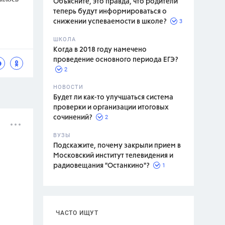
Объясните, это правда, что родители
теперь будут информироваться о
3
снижении успеваемости в школе?
ШКОЛА
спитание
Когда в 2018 году намечено
проведение основного периода ЕГЭ?
2
НОВОСТИ
Будет ли как-то улучшаться система
проверки и организации итоговых
2
сочинений?
ВУЗЫ
Подскажите, почему закрыли прием в
Московский институт телевидения и
1
радиовещания "Останкино"?
ЧАСТО ИЩУТ