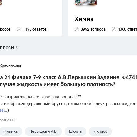
Химия
просов
1196 ответов
3992 вопроса
4060 отве
ОПРОСЫ
5
 Красникова
а 21 Физика 7-9 класс А.В.Перышкин Задание №474 
случае жидкость имеет большую плотность?
сть варианты, как ответить на вопрос???
е изображен деревянный брусок, плавающий в двух разных жидкос
е...
)
бря 2017
Физика
Перышкин А.В.
Школа
7 класс