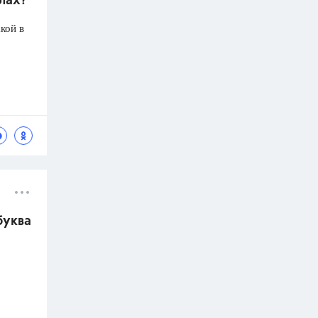
олах?
кой в
буква