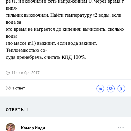
ре t1, и включили в сеть напряжением U. Через время т
кипя-
тильник выключили. Найти температуру t2 воды, если
вода за
это время не нагреется до кипения; вычислить, сколько
воды
(по массе m1) выкипит, если вода закипит.
Теплоемкостью со-
суда пренебречь, считать КПД 100%.
11 октября 2017
1 ответ
ОТВЕТЫ
1
Камар Инди