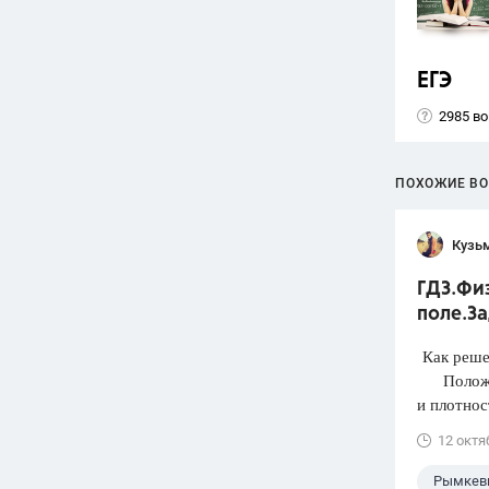
ЕГЭ
2985 в
ПОХОЖИЕ В
Кузь
ГДЗ.Физ
поле.З
Как реше
Положите
и плотнос
12 октя
Рымкеви