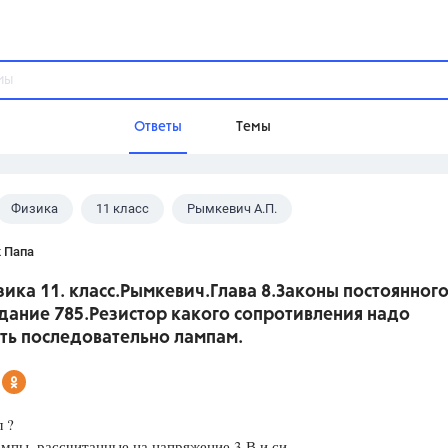
Ответы
Темы
Физика
11 класс
Рымкевич А.П.
ы
Домашнее задание
Русский язык,
Химия,
Геометрия,
 Папа
Обществознание,
Физика
ика 11. класс.Рымкевич.Глава 8.Законы постоянног
Школа
дание 785.Резистор какого сопротивления надо
9 класс,
8 класс,
11 класс,
10 клас
ть последовательно лампам.
6 класс,
4 класс,
5 класс,
1 класс,
Учебники
 ?
Разумовская М.М.,
Габриелян О.С
мпы, рассчитанные на напряжение 3 В и си-
Рудзитис Г.Е.,
Цыбулько И.П.,
Атан