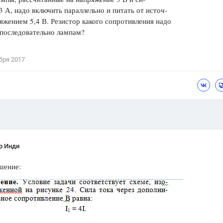
,3 А, надо включить параллельно и питать от источ-
Цветков Л. А.
яжением 5,4 В. Резистор какого сопротивления надо
 последовательно лампам?
Психология
Отношения,
Любовь,
Красота,
Во
бря 2017
ПОКАЗАТЬ ВСЕ
р Инди
шение: