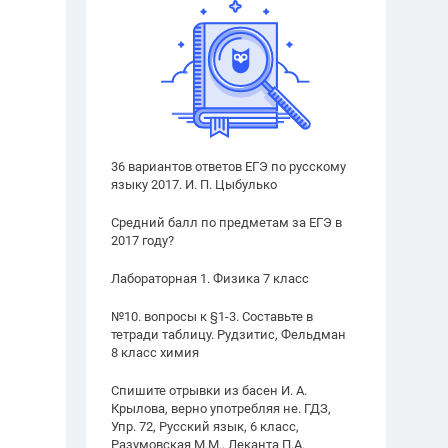
36 вариантов ответов ЕГЭ по русскому
языку 2017. И. П. Цыбулько
Средний балл по предметам за ЕГЭ в
2017 году?
Лабораторная 1. Физика 7 класс
№10. вопросы к §1-3. Составьте в
тетради таблицу. Рудзитис, Фельдман
8 класс химия
Спишите отрывки из басен И. А.
Крылова, верно употребляя не. ГДЗ,
Упр. 72, Русский язык, 6 класс,
Разумовская М.М., Леканта П.А.