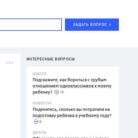
ЗАДАТЬ ВОПРОС
ИНТЕРЕСНЫЕ ВОПРОСЫ
ШКОЛА
Подскажите, как бороться с грубым
отношением одноклассников к моему
о
15
ребенку?
с,
7 класс,
НОВОСТИ
2 класс
Поделитесь, сколько вы потратили на
подготовку ребенка к учебному году?
8
.,
ШКОЛА
асян Л.С.,