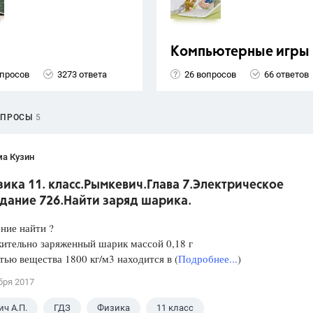
Компьютерные игры
опросов
3273 ответа
26 вопросов
66 ответов
ОПРОСЫ
5
ма Кузин
ика 11. класс.Рымкевич.Глава 7.Электрическое
адание 726.Найти заряд шарика.
ние найти ?
льно заряженный шарик массой 0,18 г
тью вещества 1800 кг/м3 находится в (
Подробнее...
)
бря 2017
ч А.П.
ГДЗ
Физика
11 класс