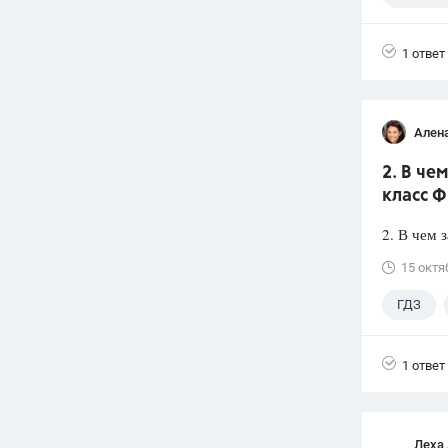
1 ответ
Ален
2. В че
класс Ф
2. В чем 
15 октя
ГДЗ
1 ответ
Леха