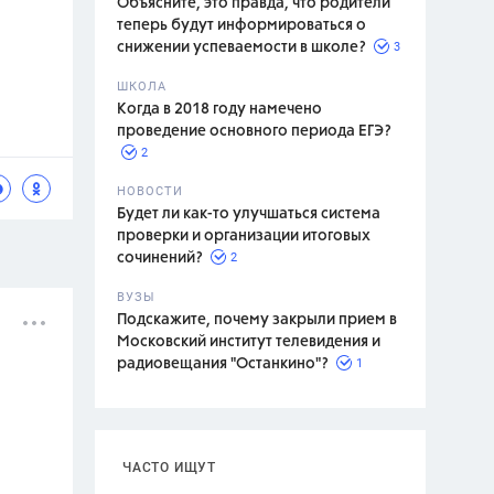
Объясните, это правда, что родители
теперь будут информироваться о
3
снижении успеваемости в школе?
ШКОЛА
спитание
Когда в 2018 году намечено
проведение основного периода ЕГЭ?
2
НОВОСТИ
Будет ли как-то улучшаться система
проверки и организации итоговых
2
сочинений?
ВУЗЫ
Подскажите, почему закрыли прием в
Московский институт телевидения и
1
радиовещания "Останкино"?
ЧАСТО ИЩУТ