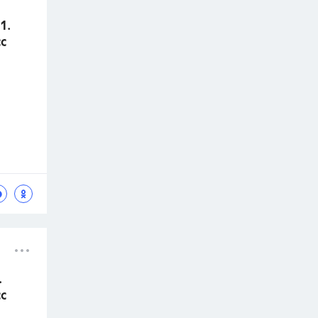
1.
с
.
с