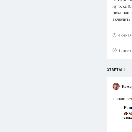
лу тока 0
Вузы
ника напр
1752
ответа
включить
Олимпиады
82
ответа
4 сентя
Spotlight
1551
ответ
1 ответ
ГИА
280
ответов
ОТВЕТЫ
1
Кама
я знаю ре