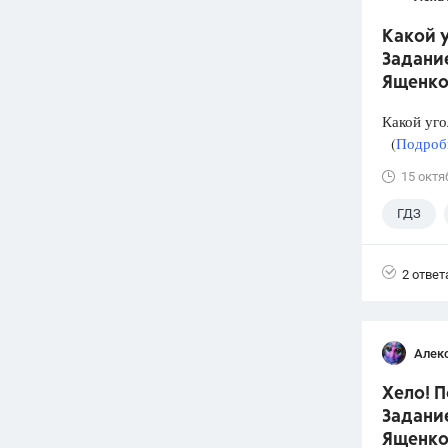
Какой у
Задание
Ященко
Какой уго
(
Подробн
15 октя
ГДЗ
2 ответ
Алек
Хело! П
Задание
Ященко