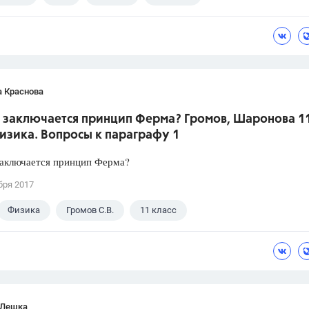
а Краснова
м заключается принцип Ферма? Громов, Шаронова 1
изика. Вопросы к параграфу 1
заключается принцип Ферма?
бря 2017
Физика
Громов С.В.
11 класс
 Лешка