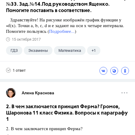
№33. Зад.№14.Под руководством Ященко.
Помогите поставить в соответствие.
Здравствуйте! На рисунке изображён график функции у
=f(х). Точки a, b, с, d и е задают на оси х четыре интервала.
Помогите пользуясь (
Подробнее...
)
15 октября 2017
ГДЗ
Экзамены
Математика
+1
Ященко И.В.
1 ответ
Алена Краснова
2. В чем заключается принцип Ферма? Громов,
Шаронова 11 класс Физика. Вопросы к параграфу
1
2. В чем заключается принцип Ферма?