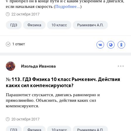
v приобрел он в конце пути и с каким ускорением а двигался,
если начальная скорость (
Подробнее...
)
22 октября 2017
ГДЗ
Физика
10 класс
Рымкевич А.П.
1 ответ
Изольда Иванова
№ 113. ГДЗ Физика 10 класс Рымкевич. Действия
каких сил компенсируются?
Парашютист спускается, двигаясь равномерно и
прямолинейно. Объяснить, действия каких сил
компенсируются.
20 октября 2017
ГДЗ
Физика
10 класс
Рымкевич А.П.