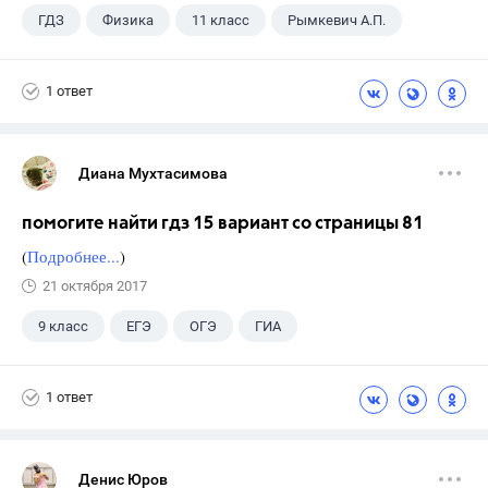
ГДЗ
Физика
11 класс
Рымкевич А.П.
1 ответ
Диана Мухтасимова
помогите найти гдз 15 вариант со страницы 81
(
Подробнее...
)
21 октября 2017
9 класс
ЕГЭ
ОГЭ
ГИА
ГДЗ
+5
Учебники
Учителя
1 ответ
Экзамены
Выпускной
Досуг
Денис Юров