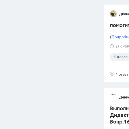
Диан
помогит
(
Подробне
21 октя
9 класс
Учителя
1 ответ
Дени
Выполни
Дидакти
Вопр.1