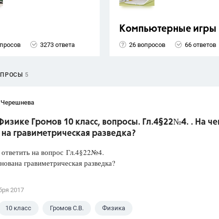
Компьютерные игры
опросов
3273 ответа
26 вопросов
66 ответов
ОПРОСЫ
5
 Черешнева
Физике Громов 10 класс, вопросы. Гл.4§22№4. . На ч
 на гравиметрическая разведка?
 ответить на вопрос Гл.4§22№4.
нована гравиметрическая разведка?
бря 2017
10 класс
Громов С.В.
Физика