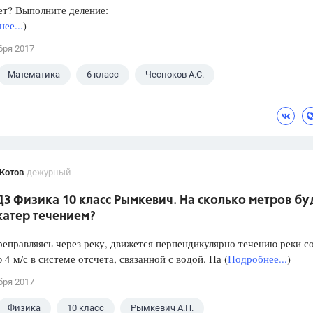
ет? Выполните деление:
ее...
)
бря 2017
Математика
6 класс
Чесноков А.С.
Котов
дежурный
ДЗ Физика 10 класс Рымкевич. На сколько метров бу
катер течением?
реправляясь через реку, движется перпендикулярно течению реки с
 4 м/с в системе отсчета, связанной с водой. На (
Подробнее...
)
бря 2017
Физика
10 класс
Рымкевич А.П.