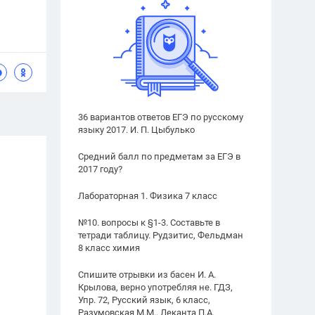
36 вариантов ответов ЕГЭ по русскому
языку 2017. И. П. Цыбулько
Средний балл по предметам за ЕГЭ в
2017 году?
Лабораторная 1. Физика 7 класс
№10. вопросы к §1-3. Составьте в
тетради таблицу. Рудзитис, Фельдман
8 класс химия
Спишите отрывки из басен И. А.
Крылова, верно употребляя не. ГДЗ,
Упр. 72, Русский язык, 6 класс,
Разумовская М.М., Леканта П.А.