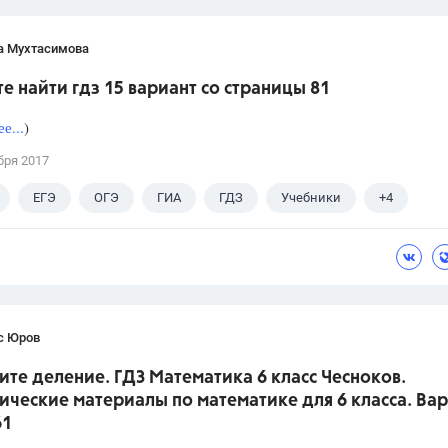
а Мухтасимова
е найти гдз 15 вариант со страницы 81
е...
)
бря 2017
ЕГЭ
ОГЭ
ГИА
ГДЗ
Учебники
+4
Экзамены
Выпускной
Досуг
с Юров
те деление. ГДЗ Математика 6 класс Чесноков.
ческие материалы по математике для 6 класса. Вар
61