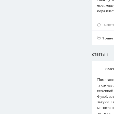
если корп
Вузы
бора пла
1752
ответа
Олимпиады
16 октя
82
ответа
Spotlight
1 ответ
1551
ответ
ГИА
ОТВЕТЫ
1
280
ответов
Олег
Помогаю:
в случае 
ниченной 
Фуко), за
латуни. Т
магнита н
дит в теп