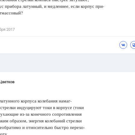
ус прибора латунный, и медленнее, если корпус при-
Цветков Л. А.
стмассовый?
Психология
Отношения,
Любовь,
Красота,
Во
бря 2017
ПОКАЗАТЬ ВСЕ
 Цветков
латунного корпуса колебания намаг-
стрелки индуцируют токи в корпусе (токи
тухающие из-за конечного сопротивления
аким образом, энергия колебаний стрелки
еобратимо и относительно быстро перехо-
лоту.