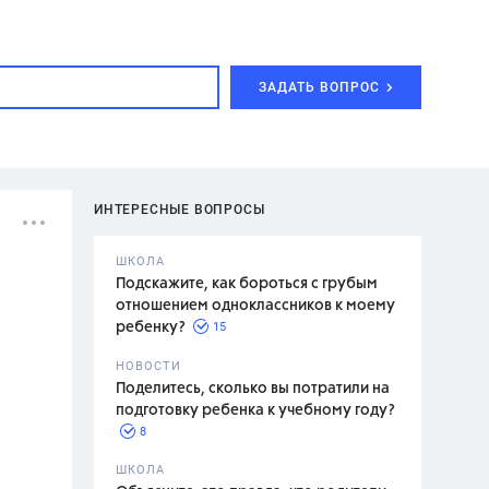
ЗАДАТЬ ВОПРОС
ИНТЕРЕСНЫЕ ВОПРОСЫ
ШКОЛА
Подскажите, как бороться с грубым
отношением одноклассников к моему
15
ребенку?
с,
7 класс,
НОВОСТИ
2 класс
Поделитесь, сколько вы потратили на
подготовку ребенка к учебному году?
8
.,
ШКОЛА
асян Л.С.,