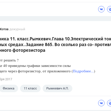
Котов
дежурный
ика 11. класс.Рымкевич.Глава 10.Электрический ток
ых средах..Задание 865. Во сколько раз со- против
нного фоторезистора
ет решить ?
е 40 приведены графики зависимости силы
щего через фоторезистор, от приложенного (
Подробнее...
)
бря 2017
Физика
11 класс
Рымкевич А.П.