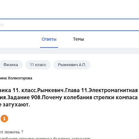
Ответы
Темы
Физика
11 класс
Рымкевич А.П.
ы
Домашнее задание
Русский язык,
Химия,
Геометрия,
рина Холмогорова
Обществознание,
Физика
ика 11. класс.Рымкевич.Глава 11.Электромагнитная
Школа
ия.Задание 908.Почему колебания стрелки компаса
9 класс,
8 класс,
11 класс,
10 клас
е затухают.
6 класс,
4 класс,
5 класс,
1 класс,
Учебники
ет помочь ?
Разумовская М.М.,
Габриелян О.С
лебания стрелки компаса быстрее затухают,
Рудзитис Г.Е.,
Цыбулько И.П.,
Атан