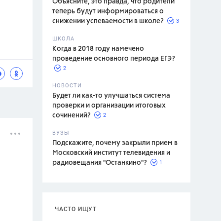
Объясните, это правда, что родители
теперь будут информироваться о
3
снижении успеваемости в школе?
ШКОЛА
спитание
Когда в 2018 году намечено
проведение основного периода ЕГЭ?
2
НОВОСТИ
Будет ли как-то улучшаться система
проверки и организации итоговых
2
сочинений?
ВУЗЫ
Подскажите, почему закрыли прием в
Московский институт телевидения и
1
радиовещания "Останкино"?
ЧАСТО ИЩУТ