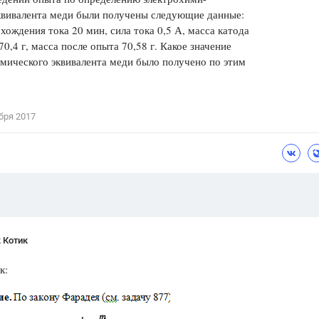
квивалента меди были получены следующие данные:
Цветков Л. А.
хождения тока 20 мин, сила тока 0,5 А, масса катода
70,4 г, масса после опыта 70,58 г. Какое значение
Психология
мического эквивалента меди было получено по этим
Отношения,
Любовь,
Красота,
Во
ПОКАЗАТЬ ВСЕ
бря 2017
 Котик
к: