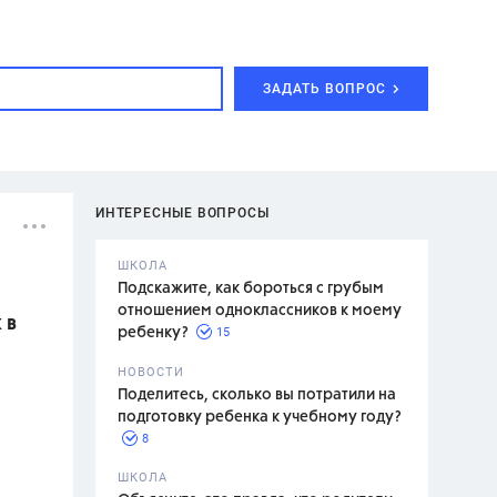
ЗАДАТЬ ВОПРОС
ИНТЕРЕСНЫЕ ВОПРОСЫ
ШКОЛА
Подскажите, как бороться с грубым
отношением одноклассников к моему
 в
15
ребенку?
с,
7 класс,
НОВОСТИ
2 класс
Поделитесь, сколько вы потратили на
подготовку ребенка к учебному году?
8
.,
ШКОЛА
асян Л.С.,