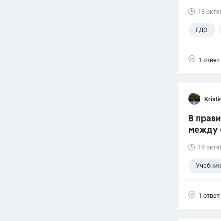
18 октя
ГДЗ
1 ответ
Krist
В прав
между 
19 октя
Учебни
1 ответ