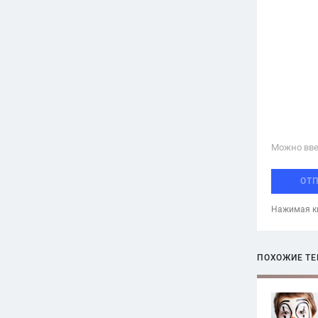
Можно вве
ОТ
Нажимая кн
ПОХОЖИЕ Т