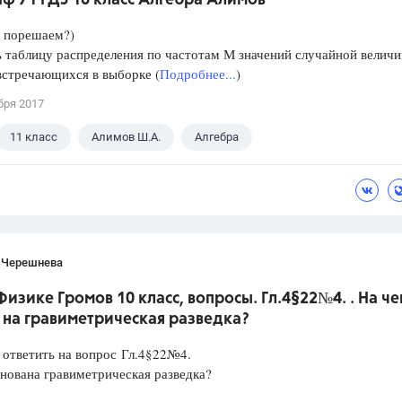
ф 71 ГДЗ 10 класс Алгебра Алимов
е порешаем?)
 таблицу распределения по частотам М значений случайной велич
встречающихся в выборке (
Подробнее...
)
бря 2017
11 класс
Алимов Ш.А.
Алгебра
 Черешнева
Физике Громов 10 класс, вопросы. Гл.4§22№4. . На ч
 на гравиметрическая разведка?
 ответить на вопрос Гл.4§22№4.
нована гравиметрическая разведка?