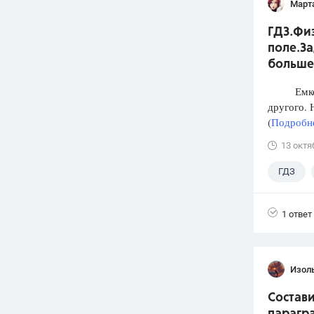
Март
ГДЗ.Физ
поле.За
больше
Емкость 
другого. 
(
Подробне
13 октя
ГДЗ
1 ответ
Изол
Состави