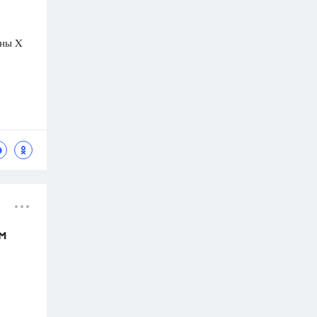
ины X
ем