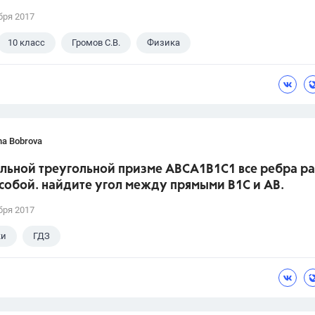
бря 2017
10 класс
Громов С.В.
Физика
ina Bobrova
ильной треугольной призме АВСA1В1С1 все ребра р
собой. найдите угол между прямыми В1С и АВ.
бря 2017
ки
ГДЗ