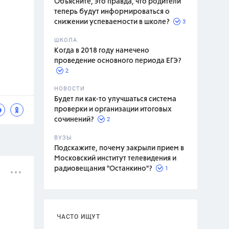
Объясните, это правда, что родители
теперь будут информироваться о
3
снижении успеваемости в школе?
ШКОЛА
спитание
Когда в 2018 году намечено
проведение основного периода ЕГЭ?
2
НОВОСТИ
Будет ли как-то улучшаться система
проверки и организации итоговых
2
сочинений?
ВУЗЫ
Подскажите, почему закрыли прием в
Московский институт телевидения и
1
радиовещания "Останкино"?
ЧАСТО ИЩУТ