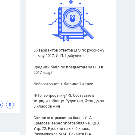
36 вариантов ответов ЕГЭ по русскому
языку 2017. И. П. Цыбулько
Средний балл по предметам за ЕГЭ в
2017 году?
Лабораторная 1. Физика 7 класс
№10. вопросы к §1-3. Составьте в
тетради таблицу. Рудзитис, Фельдман
8 класс химия
Спишите отрывки из басен И. А.
Крылова, верно употребляя не. ГДЗ,
Упр. 72, Русский язык, 6 класс,
Разумовская М.М., Леканта П.А.