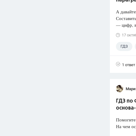
парагра
А давайт
Составить
— цифр, 
17 октя
ГДЗ
1 ответ
Мари
ГДЗ по 
основа-
Помогите
На чем ос