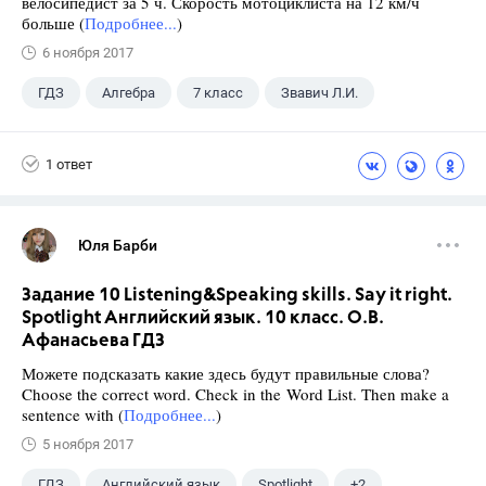
велосипедист за 5 ч. Скорость мотоциклиста на 12 км/ч
больше (
Подробнее...
)
6 ноября 2017
ГДЗ
Алгебра
7 класс
Звавич Л.И.
1 ответ
Юля Барби
Задание 10 Listening&Speaking skills. Say it right.
Spotlight Английский язык. 10 класс. О.В.
Афанасьева ГДЗ
Можете подсказать какие здесь будут правильные слова?
Choose the correct word. Check in the Word List. Then make a
sentence with (
Подробнее...
)
5 ноября 2017
ГДЗ
Английский язык
Spotlight
+2