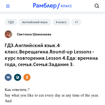
?
ГДЗ
Английский язык
4 класс
+1
Верещагина И.Н.
Светлана Шаманаева
ГДЗ.Английский язык.4
класс.Верещагина.Round-up Lessons -
курс повторения.Lesson 4.Еда: времена
года, семья.Семья:Задание 3.
Как ответить ?
Say what you like to eat every day at any time of the year.
And