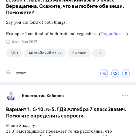
Lesson 7. № 20. ГДЗ Английский язык 5 класс
Верещагина. Скажите, что вы любите обе вещи.
Поможете?
Say you are fond of both things.
Example: I am fond of both fruit and vegetables. (
Подробнее...
)
6 ноября 2017
ГДЗ
Английский язык
5 класс
+1
Верещагина И.Н.
1 ответ
Константин Хабаров
Вариант 1. С-10. № 5. ГДЗ Алгебра 7 класс Звавич.
Помогите определить скорости.
Решите задачу:
За 3 ч мотоциклист проезжает то же расстояние, что