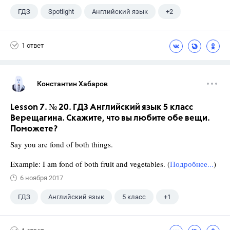
ГДЗ
Spotlight
Английский язык
+2
11 класс
Афанасьева О. В.
1 ответ
Константин Хабаров
Lesson 7. № 20. ГДЗ Английский язык 5 класс
Верещагина. Скажите, что вы любите обе вещи.
Поможете?
Say you are fond of both things.
Example: I am fond of both fruit and vegetables. (
Подробнее...
)
6 ноября 2017
ГДЗ
Английский язык
5 класс
+1
Верещагина И.Н.