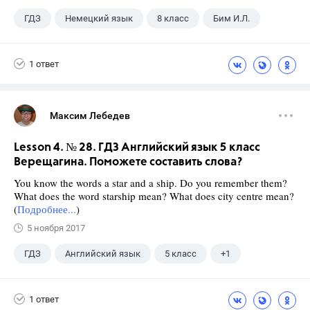
ГДЗ
Немецкий язык
8 класс
Бим И.Л.
1 ответ
Максим Лебедев
Lesson 4. № 28. ГДЗ Английский язык 5 класс
Верещагина. Поможете составить слова?
You know the words a star and a ship. Do you remember them?
What does the word starship mean? What does city centre mean?
(
Подробнее...
)
5 ноября 2017
ГДЗ
Английский язык
5 класс
+1
Верещагина И.Н.
1 ответ