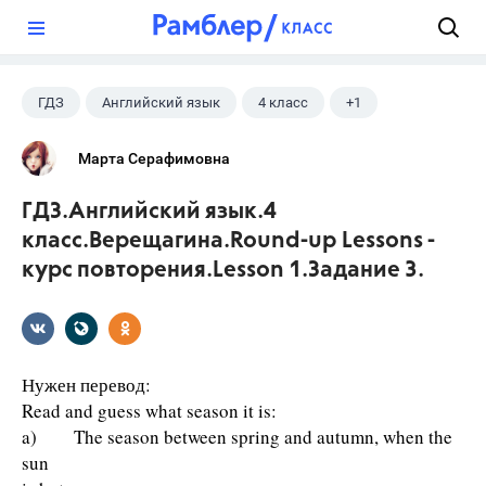
?
ГДЗ
Английский язык
4 класс
+1
Верещагина И.Н.
Марта Серафимовна
ГДЗ.Английский язык.4
класс.Верещагина.Round-up Lessons -
курс повторения.Lesson 1.Задание 3.
Нужен перевод:
Read and guess what season it is:
a) The season between spring and autumn, when the
sun