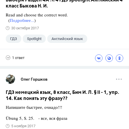
Выбери Раздел 4A № 4 ГДЗ Spotlight Английский 4
класс Быкова Н. И.
Read and choose the correct word.
(
Подробнее...
)
30 октября 2017
ГДЗ
Spotlight
Английский язык
4 класс
+1
Быкова Н.И.
1 ответ
Олег Горшков
ГДЗ немецкий язык, 8 класс, Бим И. Л. § II - 1, упр.
14. Как понять эту фразу??
Напишите быстрее, очнадо!!!
Übung 5, S. 25. - все, вся фраза
5 ноября 2017