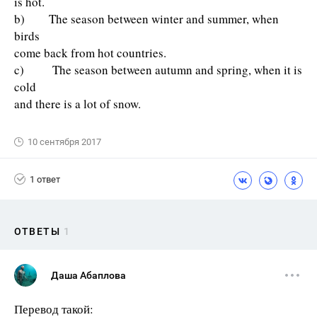
is hot.
b) The season between winter and summer, when
birds
come back from hot countries.
c) The season between autumn and spring, when it is
cold
and there is a lot of snow.
10 сентября 2017
1 ответ
ОТВЕТЫ
1
Даша Абаплова
Перевод такой: