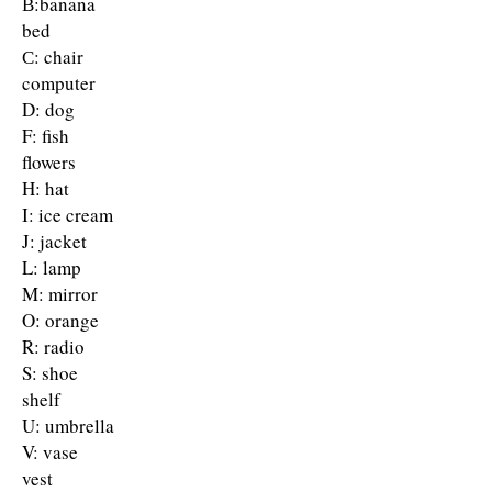
В:banana
bed
С: chair
computer
D: dog
F: fish
flowers
H: hat
I: ice cream
J: jacket
L: lamp
M: mirror
O: orange
R: radio
S: shoe
shelf
U: umbrella
V: vase
vest