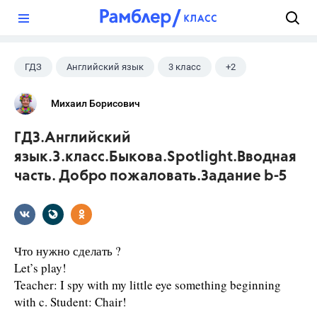
?
ГДЗ
Английский язык
3 класс
+2
Быкова Н.И.
Spotlight
Михаил Борисович
ГДЗ.Английский
язык.3.класс.Быкова.Spotlight.Вводная
часть. Добро пожаловать.Задание b-5
Что нужно сделать ?
Let’s play!
Teacher: I spy with my little eye something beginning
with c. Student: Chair!